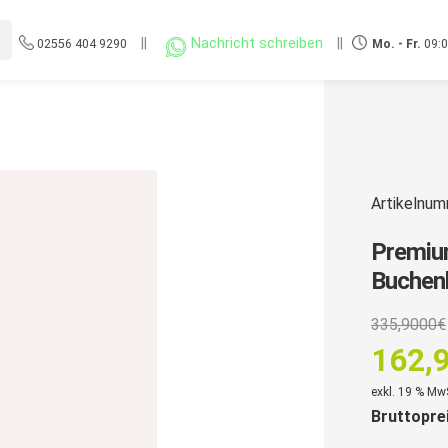
||
Nachricht schreiben
||
02556 404 9290
Mo. - Fr.
09:0
Artikelnu
Premium
Buchen
335,9000
€
162,
exkl. 19 % Mw
Bruttopre