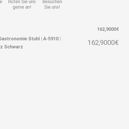
ie
Rufen Sie uns
Besuchen
gerne an!
Sie uns!
162,9000
€
astronomie Stuhl | A-5910 |
162,9000
€
lz Schwarz