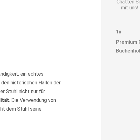
Chatten S
mit uns!
1
x
Premium G
Buchenho
ndigkeit, ein echtes
 den historischen Hallen der
ser Stuhl nicht nur für
ität
. Die Verwendung von
eiht dem Stuhl seine