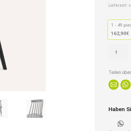
Lieferzeit:
c
1 - 49
pie
162,90
€
Premium
Gastronom
Stuhl
|
Teilen übe
A-
5910
|
Buchenhol
Haben S
Schwarz
Menge