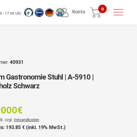
0
Konto
0 - 17:00 Uhr
mmer:
40931
 Gastronomie Stuhl | A-5910 |
holz Schwarz
9000
€
St. zzgl.
Versandkosten
is:
193.85
€ (inkl. 19% MwSt.)