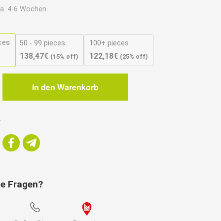
a. 4-6 Wochen
ces
50 - 99 pieces
100+ pieces
138,47
€
122,18
€
(15% off)
(25% off)
In den Warenkorb
ie
r
z
ie Fragen?