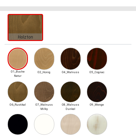
Holzton
01_Buche
02_Honig
04_Walnuss
05_Cognac
Natur
06_Rustikal
07_Walnuss
08_Walnuss
09_Wenge
Milky
Dunkel