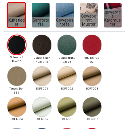
gewebte
Gewebe
s
Kunstled
Samtsto
Gewebes
mit
Karomus
er
ffe
toffe
Muster
ter
Schwarz /
Dunkelbraun
Dunkelgrün /
Rot / Dol-CE-
Dol-CZ
/ Dol-BR5
Dol-Z5
02
Taupe / Dol-
SOFT-001
SOFT-002
SOFT-003
BE-9
SOFT-004
SOFT-005
SOFT-006
SOFT-007