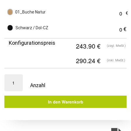
01_Buche Natur
Schwarz / Dol-CZ
Konfigurationspreis
(zzgl. MwSt.)
(inkl. MwSt.)
Premium
Bankettstuhl
Massivholz
|
In den Warenkorb
Diana
mit
Armlehnen
Menge