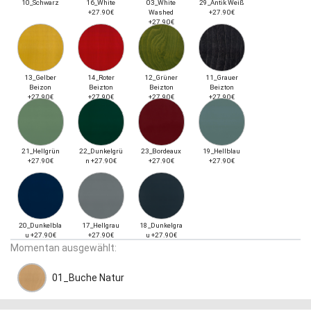
10_Schwarz
16_White
03_White
29_Antik Weiß
+27.90€
Washed
+27.90€
+27.90€
13_Gelber
14_Roter
12_Grüner
11_Grauer
Beizon
Beizton
Beizton
Beizton
+27.90€
+27.90€
+27.90€
+27.90€
21_Hellgrün
22_Dunkelgrü
23_Bordeaux
19_Hellblau
+27.90€
n +27.90€
+27.90€
+27.90€
20_Dunkelbla
17_Hellgrau
18_Dunkelgra
u +27.90€
+27.90€
u +27.90€
Momentan ausgewählt:
01_Buche Natur