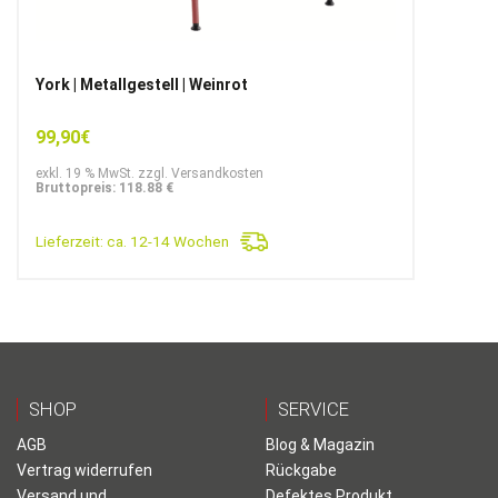
York | Metallgestell | Weinrot
99,90
€
exkl. 19 % MwSt. zzgl. Versandkosten
Bruttopreis: 118.88 €
Lieferzeit:
ca. 12-14 Wochen
SHOP
SERVICE
AGB
Blog & Magazin
Vertrag widerrufen
Rückgabe
Versand und
Defektes Produkt