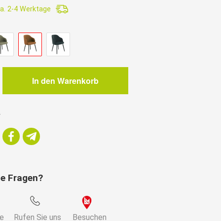
a. 2-4 Werktage
.
hl
In den Warenkorb
r
hl
ie Fragen?
ie
Rufen Sie uns
Besuchen