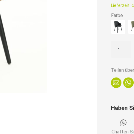
ist:
Lieferzeit:
c
129,90€
Farbe
Polsterstu
Claire
|
Cognac
Teilen übe
|
Gastro
Armlehnstu
Menge
Haben S
Chatten S