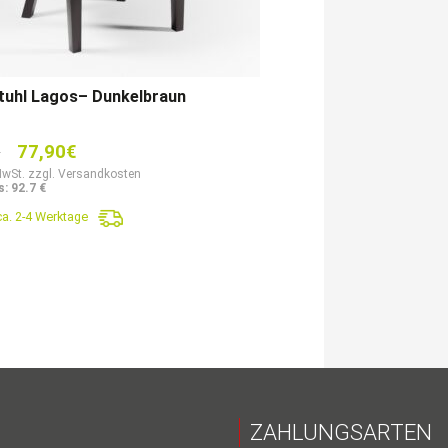
tuhl Lagos– Dunkelbraun
Ursprünglicher
Aktueller
€
77,90
€
Preis
Preis
MwSt. zzgl. Versandkosten
: 92.7 €
war:
ist:
ca. 2-4 Werktage
116,90€
77,90€.
ZAHLUNGSARTEN