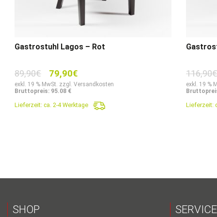
Gastrostuhl Lagos – Rot
Gastros
Ursprünglicher
Aktueller
89,90
€
79,90
€
116,90
Preis
Preis
exkl. 19 % MwSt. zzgl. Versandkosten
exkl. 19 % 
Bruttopreis: 95.08 €
Bruttopreis
war:
ist:
Lieferzeit:
ca. 2-4 Werktage
Lieferzeit:
89,90€
79,90€.
SHOP
SERVICE