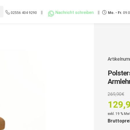
||
Nachricht schreiben
||
02556 404 9290
Mo. - Fr.
09:0
Artikelnu
Polster
Armleh
U
269,90
€
P
129,
w
Aktuell
exkl. 19 % Mw
2
Bruttopre
Preis