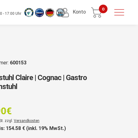
0
Konto
0 - 17:00 Uhr
mmer:
600153
stuhl Claire | Cognac | Gastro
nstuhl
rsprünglicher
reis
90
€
ar:
er
St. zzgl.
Versandkosten
69,90€
is:
154.58
€ (inkl. 19% MwSt.)