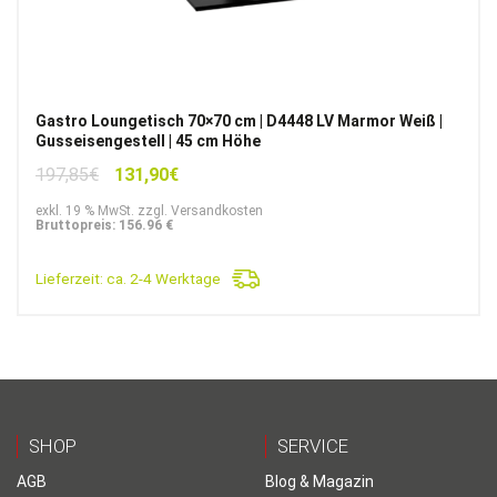
Gastro Loungetisch 70×70 cm | D4448 LV Marmor Weiß |
Gusseisengestell | 45 cm Höhe
Ursprünglicher
Aktueller
197,85
€
131,90
€
Preis
Preis
exkl. 19 % MwSt. zzgl. Versandkosten
war:
ist:
Bruttopreis: 156.96 €
197,85€
131,90€.
Lieferzeit:
ca. 2-4 Werktage
SHOP
SERVICE
AGB
Blog & Magazin