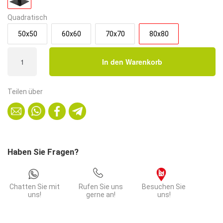
Quadratisch
50x50
60x60
70x70
80x80
Gastro
In den Warenkorb
Loungetisch
80x80
cm
Teilen über
|
Eiche
Rom
Natur
|
Haben Sie Fragen?
Gusseisengestell
|
45
Chatten Sie mit
Rufen Sie uns
Besuchen Sie
cm
uns!
gerne an!
uns!
Höhe
Menge