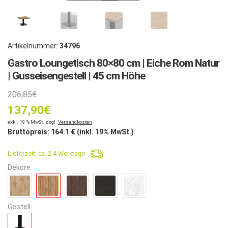
Artikelnummer:
34796
Gastro Loungetisch 80×80 cm | Eiche Rom Natur
| Gusseisengestell | 45 cm Höhe
Ursprünglicher
206,85
€
137,90
Preis
€
Aktueller
exkl. 19 % MwSt. zzgl.
Versandkosten
war:
Bruttopreis:
164.1
€ (inkl. 19% MwSt.)
Preis
206,85€
Lieferzeit:
ca. 2-4 Werktage
ist:
Dekore
137,90€.
Gestell