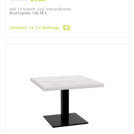
Preis
Preis
exkl. 19 % MwSt. zzgl. Versandkosten
war:
ist:
Bruttopreis: 106.98 €
197,85€
89,90€.
Lieferzeit:
ca. 2-4 Werktage