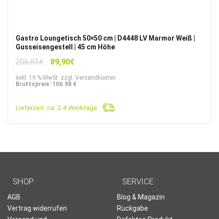
Gastro Loungetisch 50×50 cm | D4448 LV Marmor Weiß |
Gusseisengestell | 45 cm Höhe
Ursprünglicher
Aktueller
206,85
€
89,90
€
Preis
Preis
exkl. 19 % MwSt. zzgl. Versandkosten
war:
ist:
Bruttopreis: 106.98 €
206,85€
89,90€.
Lieferzeit:
ca. 2-4 Werktage
SHOP
SERVICE
AGB
Blog & Magazin
Vertrag widerrufen
Rückgabe