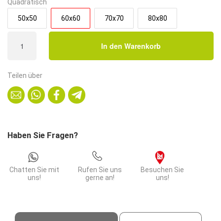
Quadratisch
50x50
60x60
70x70
80x80
Gastro
In den Warenkorb
Loungetisch
60x60
cm
Teilen über
|
D4878
LV
Marmor
Dunkel
Haben Sie Fragen?
|
Gusseisengestell
|
Chatten Sie mit
Rufen Sie uns
Besuchen Sie
45
uns!
gerne an!
uns!
cm
Höhe
Menge