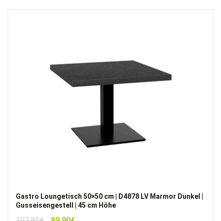
Gastro Loungetisch 50×50 cm | D4878 LV Marmor Dunkel |
Gusseisengestell | 45 cm Höhe
Ursprünglicher
Aktueller
197,85
€
89,90
€