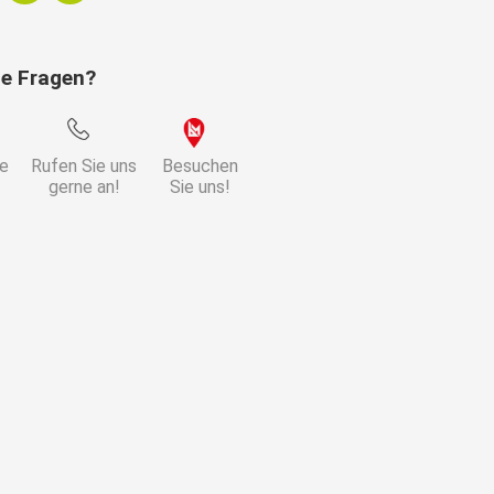
aun
ie Fragen?
estell
ie
Rufen Sie uns
Besuchen
gerne an!
Sie uns!