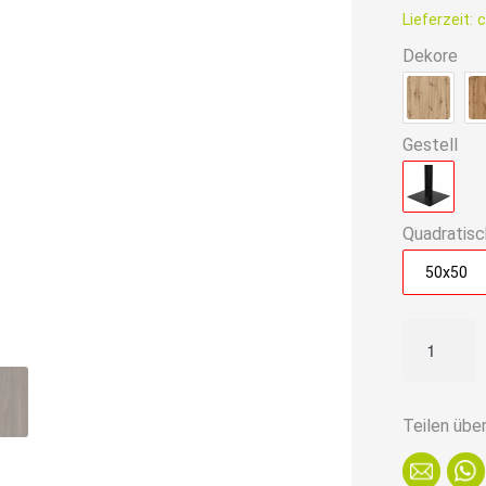
ist:
Lieferzeit:
c
59,90€.
Dekore
Gestell
Quadratisc
50x50
Gastro
Loungetis
50x50
cm
Teilen übe
|
D4409