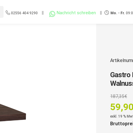
||
Nachricht schreiben
||
02556 404 9290
Mo. - Fr.
09:0
Artikelnu
Gastro
Walnuss
U
187,35
€
P
59,9
w
Aktuell
exkl. 19 % Mw
1
Bruttopre
Preis