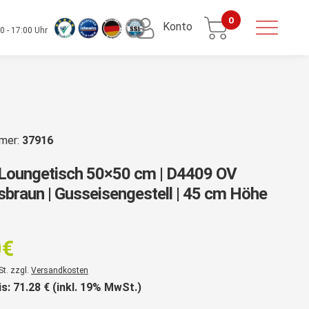
0
Konto
0 - 17:00 Uhr
mmer:
37916
 Loungetisch 50×50 cm | D4409 OV
braun | Gusseisengestell | 45 cm Höhe
rsprünglicher
reis
0
€
ar:
er
St. zzgl.
Versandkosten
87,35€
is:
71.28
€ (inkl. 19% MwSt.)