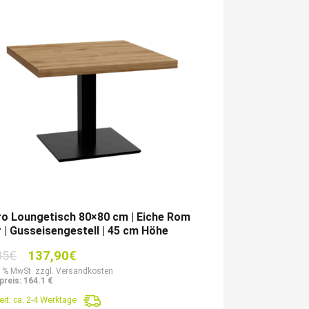
o Loungetisch 80×80 cm | Eiche Rom
 | Gusseisengestell | 45 cm Höhe
Ursprünglicher
Aktueller
85
€
137,90
€
Preis
Preis
9 % MwSt. zzgl. Versandkosten
reis: 164.1 €
war:
ist:
eit:
ca. 2-4 Werktage
206,85€
137,90€.