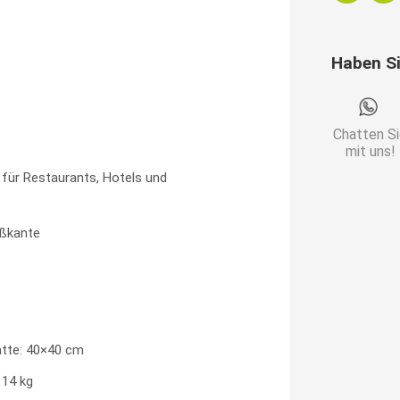
OV
Walnussbr
Haben S
|
Gusseiseng
|
Chatten S
45
mit uns!
cm
 für Restaurants, Hotels und
Höhe
Menge
ßkante
tte: 40×40 cm
 14 kg