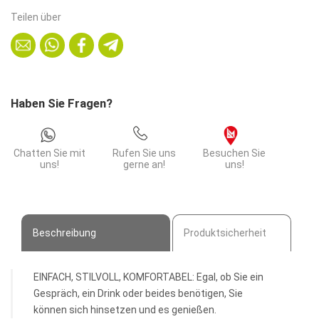
dunkelbraun
Teilen über
|
Barhocker
|
mit
gepolsterter
Haben Sie Fragen?
Rückenlehne
Menge
Chatten Sie mit
Rufen Sie uns
Besuchen Sie
uns!
gerne an!
uns!
Beschreibung
Produktsicherheit
EINFACH, STILVOLL, KOMFORTABEL: Egal, ob Sie ein
Gespräch, ein Drink oder beides benötigen, Sie
können sich hinsetzen und es genießen.