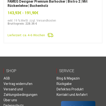
FAMEG Designer Premium Barhocker | Bistro 2 | Mit
Rückenlehne | Buchenholz
143,93
€
-
191,90
€
exkl. 19 % MwSt. zzgl. Versandkosten
Bruttopreis: 228.36 €
Lieferzeit:
ca. 4-6 Wochen
SHOP
SERVICE
AGB
Blog & Magazin
Vertrag widerrufen
Rückgabe
Versand und
Defektes Produkt
Zahlungsbedingungen
Kontakt und Anfahrt
Über uns
Datenschutz