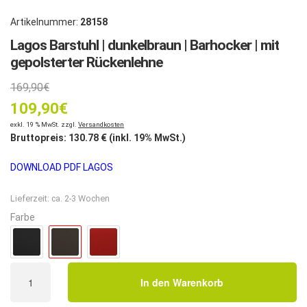
Artikelnummer:
28158
Lagos Barstuhl | dunkelbraun | Barhocker | mit
gepolsterter Rückenlehne
Ursprünglicher
169,90
€
109,90
Preis
€
Aktueller
exkl. 19 % MwSt. zzgl.
Versandkosten
war:
Bruttopreis:
130.78
€ (inkl. 19% MwSt.)
Preis
169,90€
DOWNLOAD PDF LAGOS
ist:
Lieferzeit:
ca. 2-3 Wochen
109,90€.
Farbe
Lagos
In den Warenkorb
Barstuhl
|