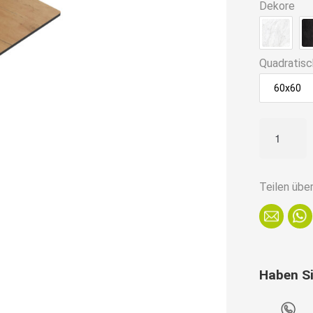
Dekore
Quadratisc
60x60
HPL
Compact
Outdoor
Tischplatt
Teilen übe
|
Eiche
Sumava
|
Haben S
80x80
cm