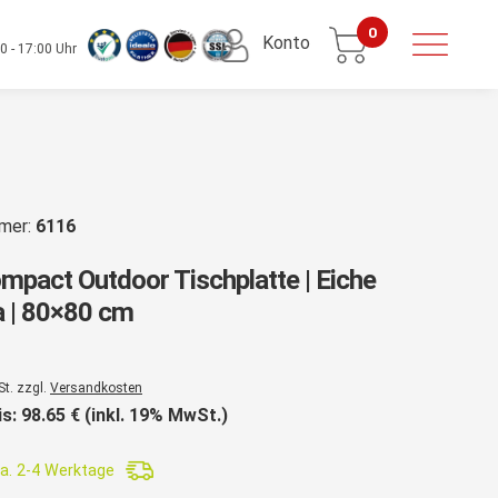
0
Konto
0 - 17:00 Uhr
mmer:
6116
pact Outdoor Tischplatte | Eiche
 | 80×80 cm
St. zzgl.
Versandkosten
is:
98.65
€ (inkl. 19% MwSt.)
a. 2-4 Werktage