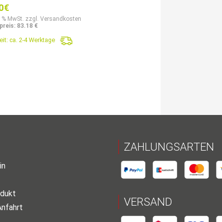
0
€
9 % MwSt. zzgl. Versandkosten
reis: 83.18 €
eit:
ca. 2-4 Werktage
ZAHLUNGSARTEN
in
dukt
VERSAND
Anfahrt