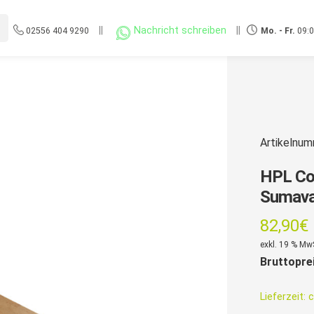
||
Nachricht schreiben
||
02556 404 9290
Mo. - Fr.
09:0
Artikelnu
HPL Com
Sumava
82,90
€
exkl. 19 % Mw
Bruttopre
Lieferzeit:
c