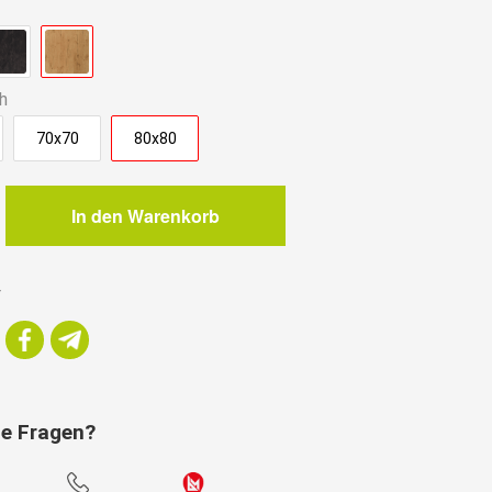
h
70x70
80x80
In den Warenkorb
e
r
ie Fragen?