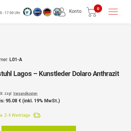
0
Konto
0 - 17:00 Uhr
mmer:
L01-A
tuhl Lagos – Kunstleder Dolaro Anthrazit
St. zzgl.
Versandkosten
is:
95.08
€ (inkl. 19% MwSt.)
a. 2-4 Werktage
l