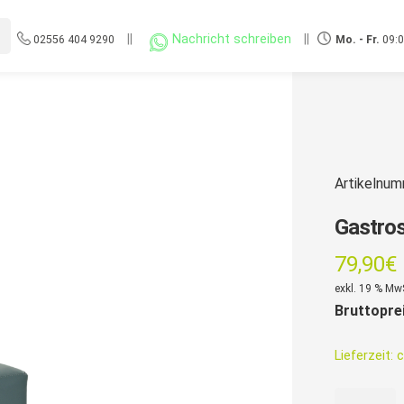
||
Nachricht schreiben
||
02556 404 9290
Mo. - Fr.
09:0
Artikelnu
Gastros
79,90
€
exkl. 19 % Mw
Bruttopre
Lieferzeit:
c
Gastrostuh