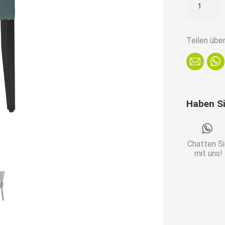
Lagos
–
Kunstleder
Teilen übe
Dolaro
Anthrazit
Menge
Haben S
Chatten S
mit uns!