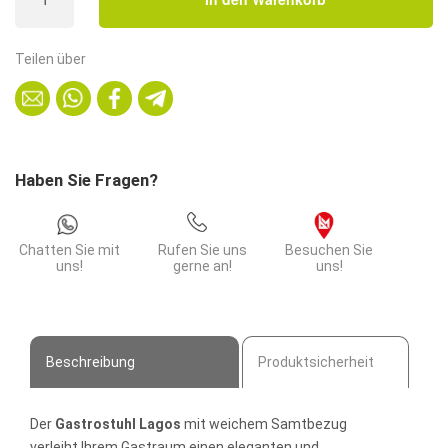
FAMEG
Lagos
–
Teilen über
Samt
Schwarz,
montiert
Menge
Haben Sie Fragen?
Chatten Sie mit
Rufen Sie uns
Besuchen Sie
uns!
gerne an!
uns!
Beschreibung
Produktsicherheit
Der
Gastrostuhl Lagos
mit weichem Samtbezug
verleiht Ihrem Gastraum einen eleganten und