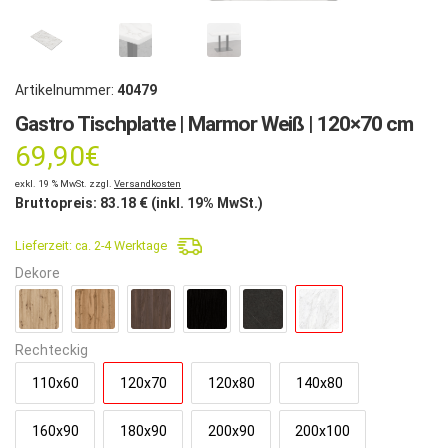
Artikelnummer:
40479
Gastro Tischplatte | Marmor Weiß | 120×70 cm
69,90
€
exkl. 19 % MwSt. zzgl.
Versandkosten
Bruttopreis:
83.18
€ (inkl. 19% MwSt.)
Lieferzeit:
ca. 2-4 Werktage
Dekore
Rechteckig
110x60
120x70
120x80
140x80
160x90
180x90
200x90
200x100