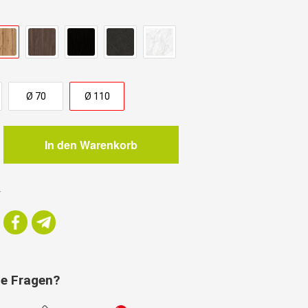
.
Ø 70
Ø 110
In den Warenkorb
e
r
ie Fragen?