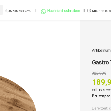
||
Nachricht schreiben
||
02556 404 9290
Mo. - Fr.
09:0
Artikelnu
Gastro 
U
322,90
€
P
189,
w
Aktuell
exkl. 19 % Mw
3
Bruttopre
Preis
ist:
Lieferzeit:
c