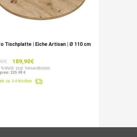
o Tischplatte | Eiche Artisan | Ø 110 cm
Ursprünglicher
Aktueller
90
€
189,90
€
Preis
Preis
9 % MwSt. zzgl. Versandkosten
preis: 225.98 €
war:
ist:
eit:
ca. 3-4 Wochen
322,90€
189,90€.