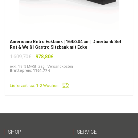
Americano Retro Eckbank | 164×204 cm | Dinerbank Set
Rot & Weiß | Gastro Sitzbank mit Ecke
Ursprünglicher
Aktueller
1.609,70
€
978,80
€
Preis
Preis
exkl. 19 % MwSt. zzgl. Versandkosten
war:
ist:
Bruttopreis: 1164.77 €
1.609,70€
978,80€.
Lieferzeit:
ca. 1-2 Wochen
SHOP
SERVICE