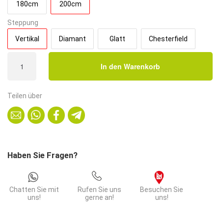
180cm
200cm
Steppung
Vertikal
Diamant
Glatt
Chesterfield
Gastro
In den Warenkorb
Sitzbank
Amsterdam
|
Teilen über
200
cm
breit
|
Samtstoff
Haben Sie Fragen?
in
Orange
|
Chatten Sie mit
Rufen Sie uns
Besuchen Sie
Vertikal
uns!
gerne an!
uns!
|
Dinerbank