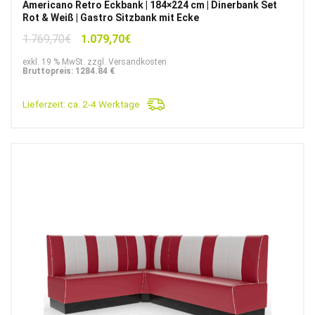
Americano Retro Eckbank | 184×224 cm | Dinerbank Set
Rot & Weiß | Gastro Sitzbank mit Ecke
Ursprünglicher
Aktueller
1.769,70
€
1.079,70
€
Preis
Preis
exkl. 19 % MwSt. zzgl. Versandkosten
war:
ist:
Bruttopreis: 1284.84 €
1.769,70€
1.079,70€.
Lieferzeit:
ca. 2-4 Werktage