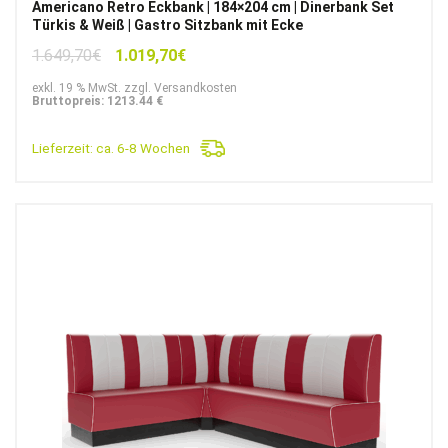
Americano Retro Eckbank | 184×204 cm | Dinerbank Set
Türkis & Weiß | Gastro Sitzbank mit Ecke
Ursprünglicher
Aktueller
1.649,70
€
1.019,70
€
Preis
Preis
exkl. 19 % MwSt. zzgl. Versandkosten
war:
ist:
Bruttopreis: 1213.44 €
1.649,70€
1.019,70€.
Lieferzeit:
ca. 6-8 Wochen