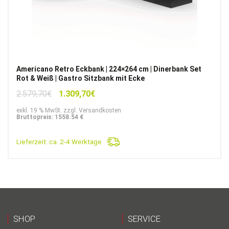
Americano Retro Eckbank | 224×264 cm | Dinerbank Set
Rot & Weiß | Gastro Sitzbank mit Ecke
Ursprünglicher
Aktueller
2.579,70
€
1.309,70
€
Preis
Preis
exkl. 19 % MwSt. zzgl. Versandkosten
war:
ist:
Bruttopreis: 1558.54 €
2.579,70€
1.309,70€.
Lieferzeit:
ca. 2-4 Werktage
SHOP
SERVICE