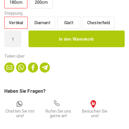
180cm
200cm
Steppung
Vertikal
Diamant
Glatt
Chesterfield
Gastro
In den Warenkorb
Sitzbank
Amsterdam
|
Teilen über
180
cm
breit
|
Samtstoff
Haben Sie Fragen?
in
Blau
|
Chatten Sie mit
Rufen Sie uns
Besuchen Sie
Vertikal
uns!
gerne an!
uns!
|
Dinerbank