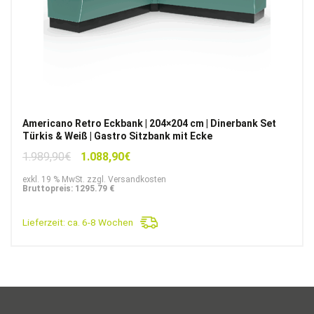
Americano Retro Eckbank | 204×204 cm | Dinerbank Set
Türkis & Weiß | Gastro Sitzbank mit Ecke
Ursprünglicher
Aktueller
1.989,90
€
1.088,90
€
Preis
Preis
exkl. 19 % MwSt. zzgl. Versandkosten
war:
ist:
Bruttopreis: 1295.79 €
1.989,90€
1.088,90€.
Lieferzeit:
ca. 6-8 Wochen