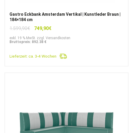
Gastro Eckbank Amsterdam Vertikal | Kunstleder Braun |
184×184 cm
Ursprünglicher
Aktueller
1.599,90
€
749,90
€
Preis
Preis
exkl. 19 % MwSt. zzgl. Versandkosten
war:
ist:
Bruttopreis: 892.38 €
1.599,90€
749,90€.
Lieferzeit:
ca. 3-4 Wochen