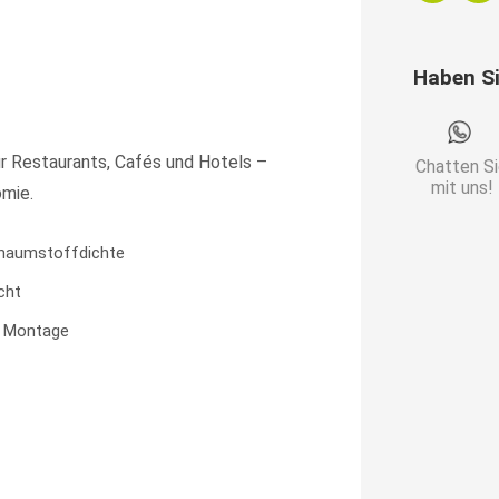
breit
|
Haben S
Samtstoff
in
Schwarz
r Restaurants, Cafés und Hotels –
Chatten S
|
mit uns!
omie.
Glatt
|
haumstoffdichte
Dinerbank
cht
Menge
e Montage