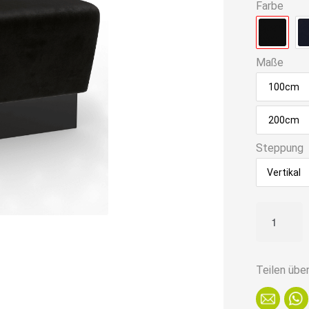
Farbe
Maße
100cm
200cm
Steppung
Vertikal
Gastro
Sitzbank
Amsterda
|
Teilen übe
160
cm