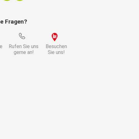
ie Fragen?
ie
Rufen Sie uns
Besuchen
gerne an!
Sie uns!