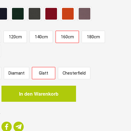
120cm
140cm
160cm
180cm
Diamant
Glatt
Chesterfield
In den Warenkorb
m
r