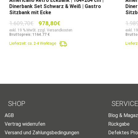
Americano Retro Eckbank | 164×204 cm |
Ameri
Dinerbank Set Schwarz & Weiß | Gastro
Diner
Sitzbank mit Ecke
Sitzb
Ursprünglicher
Aktueller
1.609,70
€
978,80
€
1.98
Preis
Preis
exkl. 19 % MwSt. zzgl. Versandkosten
exkl. 1
Bruttopreis: 1164.77 €
Brutto
war:
ist:
Lieferzeit:
ca. 2-4 Werktage
Lieferz
1.609,70€
978,80€.
SHOP
SERVICE
AGB
Blog & Magaz
Vertrag widerrufen
Rückgabe
Versand und Zahlungsbedingungen
Defektes Pro