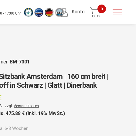
0
Konto
0 - 17:00 Uhr
mmer:
BM-7301
Sitzbank Amsterdam | 160 cm breit |
ff in Schwarz | Glatt | Dinerbank
€
St. zzgl.
Versandkosten
is:
475.88
€ (inkl. 19% MwSt.)
a. 6-8 Wochen