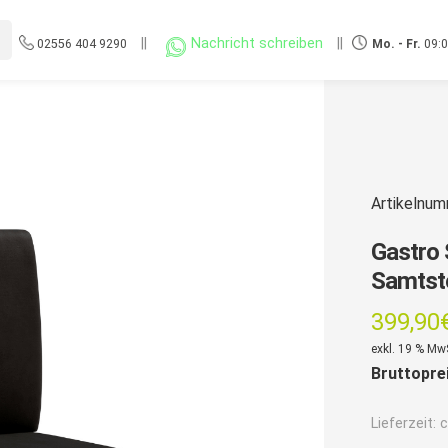
||
Nachricht schreiben
||
02556 404 9290
Mo. - Fr.
09:0
Artikelnu
Gastro 
Samtsto
399,90
exkl. 19 % Mw
Bruttopre
Lieferzeit:
c