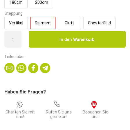
180cm
200cm
Steppung
Vertikal
Diamant
Glatt
Chesterfield
Gastro
In den Warenkorb
Sitzbank
Amsterdam
|
Teilen über
160
cm
breit
|
Samtstoff
Haben Sie Fragen?
in
Anthrazit
|
Chatten Sie mit
Rufen Sie uns
Besuchen Sie
Diamant
uns!
gerne an!
uns!
|
Dinerbank