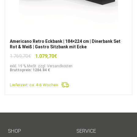
Americano Retro Eckbank | 184×224 cm | Dinerbank Set
Rot & Weiß | Gastro Sitzbank mit Ecke
Ursprünglicher
Aktueller
1.769,70
€
1.079,70
€
Preis
Preis
exkl. 19 % MwSt. zzgl. Versandkosten
war:
ist:
Bruttopreis: 1284.84 €
1.769,70€
1.079,70€.
Lieferzeit:
ca. 4-6 Wochen
SHOP
SERVICE