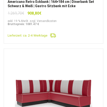
Americano Retro Eckbank | 164×184 cm | Dinerbank Set
Schwarz & Weiß | Gastro Sitzbank mit Ecke
Ursprünglicher
Aktueller
1.269,70
€
908,80
€
Preis
Preis
exkl. 19 % MwSt. zzgl. Versandkosten
war:
ist:
Bruttopreis: 1081.47 €
1.269,70€
908,80€.
Lieferzeit:
ca. 2-4 Werktage