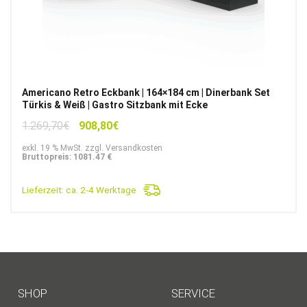
Americano Retro Eckbank | 164×184 cm | Dinerbank Set
Türkis & Weiß | Gastro Sitzbank mit Ecke
Ursprünglicher
Aktueller
1.269,70
€
908,80
€
Preis
Preis
exkl. 19 % MwSt. zzgl. Versandkosten
war:
ist:
Bruttopreis: 1081.47 €
1.269,70€
908,80€.
Lieferzeit:
ca. 2-4 Werktage
SHOP
SERVICE