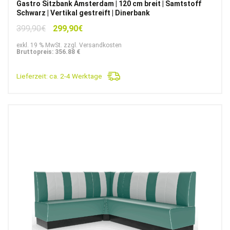
Gastro Sitzbank Amsterdam | 120 cm breit | Samtstoff
Schwarz | Vertikal gestreift | Dinerbank
Ursprünglicher
Aktueller
399,90
€
299,90
€
Preis
Preis
exkl. 19 % MwSt. zzgl. Versandkosten
war:
ist:
Bruttopreis: 356.88 €
399,90€
299,90€.
Lieferzeit:
ca. 2-4 Werktage