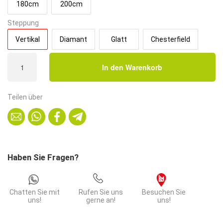
180cm
200cm
Steppung
Vertikal
Diamant
Glatt
Chesterfield
Gastro
In den Warenkorb
Sitzbank
Amsterdam
|
Teilen über
140
cm
breit
|
Samtstoff
Haben Sie Fragen?
in
Anthrazit
|
Chatten Sie mit
Rufen Sie uns
Besuchen Sie
Vertikal
uns!
gerne an!
uns!
|
Dinerbank