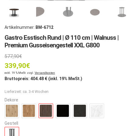
Artikelnummer:
BM-6712
Gastro Esstisch Rund | Ø 110 cm | Walnuss |
Premium Gusseisengestell XXL G800
Ursprünglicher
577,90
€
339,90
Preis
€
Aktueller
exkl. 19 % MwSt. zzgl.
Versandkosten
war:
Bruttopreis:
404.48
€ (inkl. 19% MwSt.)
Preis
577,90€
Lieferzeit:
ca. 3-4 Wochen
ist:
Dekore
339,90€.
Gestell