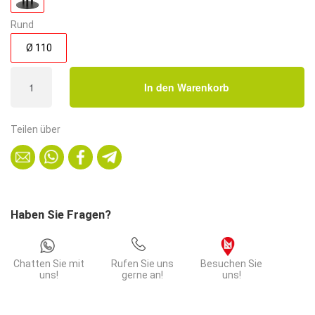
Rund
Ø 110
Gastro
In den Warenkorb
Esstisch
Rund
|
Teilen über
Ø
110
cm
|
Walnuss
Haben Sie Fragen?
|
Premium
Gusseisengestell
Chatten Sie mit
Rufen Sie uns
Besuchen Sie
XXL
uns!
gerne an!
uns!
G800
Menge