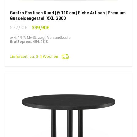
Gastro Esstisch Rund | Ø 110 cm | Eiche Artisan | Premium
Gusseisengestell XXL G800
Ursprünglicher
Aktueller
577,90
€
339,90
€
Preis
Preis
exkl. 19 % MwSt. zzgl. Versandkosten
war:
ist:
Bruttopreis: 404.48 €
577,90€
339,90€.
Lieferzeit:
ca. 3-4 Wochen