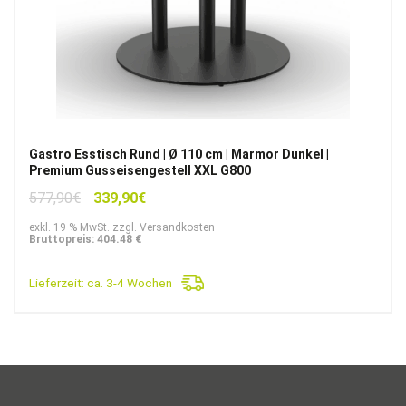
Gastro Esstisch Rund | Ø 110 cm | Marmor Dunkel |
Premium Gusseisengestell XXL G800
Ursprünglicher
Aktueller
577,90
€
339,90
€
Preis
Preis
exkl. 19 % MwSt. zzgl. Versandkosten
war:
ist:
Bruttopreis: 404.48 €
577,90€
339,90€.
Lieferzeit:
ca. 3-4 Wochen