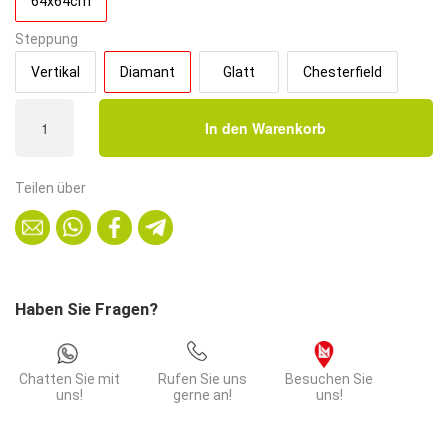
64x64cm
Steppung
Vertikal
Diamant
Glatt
Chesterfield
Gastro
In den Warenkorb
Eckbank
Paris
|
Teilen über
64x64
cm
|
Kunstleder
Rot
Haben Sie Fragen?
|
Diamant
Menge
Chatten Sie mit
Rufen Sie uns
Besuchen Sie
uns!
gerne an!
uns!