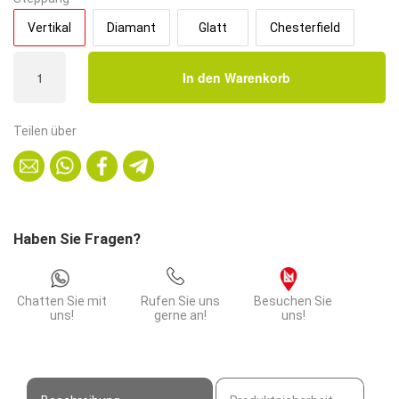
Vertikal
Diamant
Glatt
Chesterfield
Gastro
In den Warenkorb
Eckbank
Amsterdam
|
Teilen über
64x64
cm
|
Samtstoff
in
Haben Sie Fragen?
Schwarz
|
Vertikal
Chatten Sie mit
Rufen Sie uns
Besuchen Sie
Menge
uns!
gerne an!
uns!