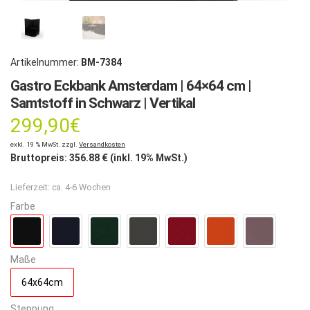
Artikelnummer:
BM-7384
Gastro Eckbank Amsterdam | 64×64 cm |
Samtstoff in Schwarz | Vertikal
299,90
€
exkl. 19 % MwSt. zzgl.
Versandkosten
Bruttopreis:
356.88
€ (inkl. 19% MwSt.)
Lieferzeit:
ca. 4-6 Wochen
Farbe
Maße
64x64cm
Steppung