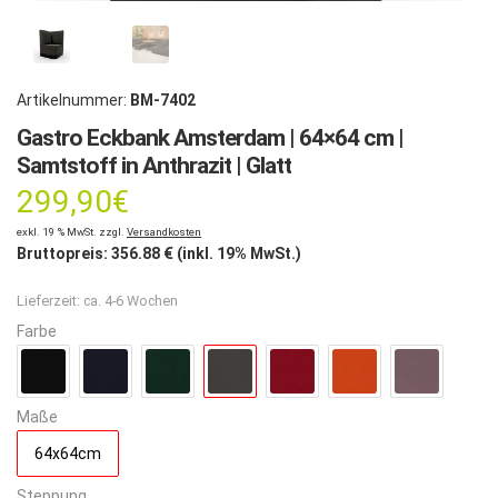
Artikelnummer:
BM-7402
Gastro Eckbank Amsterdam | 64×64 cm |
Samtstoff in Anthrazit | Glatt
299,90
€
exkl. 19 % MwSt. zzgl.
Versandkosten
Bruttopreis:
356.88
€ (inkl. 19% MwSt.)
Lieferzeit:
ca. 4-6 Wochen
Farbe
Maße
64x64cm
Steppung