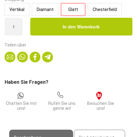
Vertikal
Diamant
Glatt
Chesterfield
Gastro
In den Warenkorb
Eckbank
Amsterdam
|
Teilen über
64x64
cm
|
Samtstoff
in
Haben Sie Fragen?
Anthrazit
|
Glatt
Chatten Sie mit
Rufen Sie uns
Besuchen Sie
Menge
uns!
gerne an!
uns!