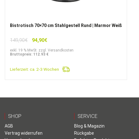
Bistrotisch 70×70 cm Stahlgestell Rund | Marmor Weiß
Ursprünglicher
Aktueller
149,90
€
94,90
€
Preis
Preis
exkl. 19 % MwSt. zzgl. Versandkosten
war:
ist:
Bruttopreis: 112.93 €
149,90€
94,90€.
Lieferzeit:
ca. 2-3 Wochen
SHOP
SERVICE
AGB
Blog & Magazin
Vertrag widerrufen
Rückgabe