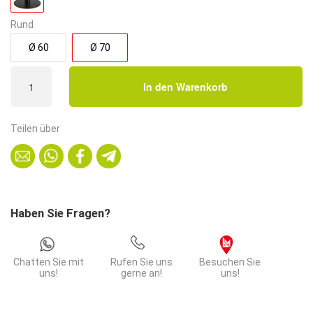
Rund
Ø 60
Ø 70
Bistrotisch
In den Warenkorb
Rund
Stahlgestell
|
Teilen über
Durchmesser
70
cm
|
Eiche
Haben Sie Fragen?
Rom
Natur
Menge
Chatten Sie mit
Rufen Sie uns
Besuchen Sie
uns!
gerne an!
uns!