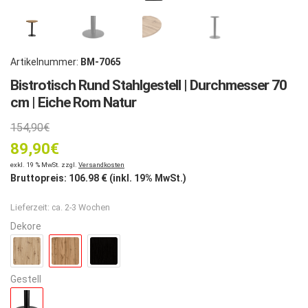
Artikelnummer:
BM-7065
Bistrotisch Rund Stahlgestell | Durchmesser 70
cm | Eiche Rom Natur
Ursprünglicher
154,90
€
89,90
Preis
€
Aktueller
exkl. 19 % MwSt. zzgl.
Versandkosten
war:
Bruttopreis:
106.98
€ (inkl. 19% MwSt.)
Preis
154,90€
Lieferzeit:
ca. 2-3 Wochen
ist:
Dekore
89,90€.
Gestell