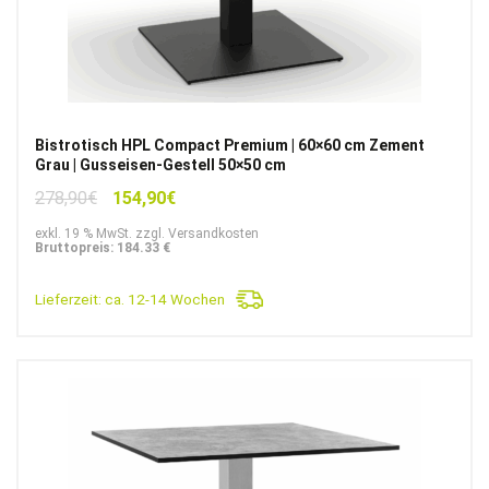
Bistrotisch HPL Compact Premium | 60×60 cm Zement
Grau | Gusseisen-Gestell 50×50 cm
Ursprünglicher
Aktueller
278,90
€
154,90
€
Preis
Preis
exkl. 19 % MwSt. zzgl. Versandkosten
war:
ist:
Bruttopreis: 184.33 €
278,90€
154,90€.
Lieferzeit:
ca. 12-14 Wochen