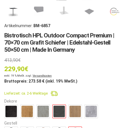
Artikelnummer:
BM-6857
Bistrotisch HPL Outdoor Compact Premium |
70×70 cm Grafit Schiefer | Edelstahl-Gestell
50×50 cm | Made In Germany
Ursprünglicher
413,90
€
229,90
Preis
€
Aktueller
exkl. 19 % MwSt. zzgl.
Versandkosten
war:
Bruttopreis:
273.58
€ (inkl. 19% MwSt.)
Preis
413,90€
Lieferzeit:
ca. 2-6 Werktage
ist:
Dekore
229,90€.
Gestell