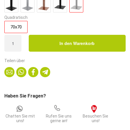
Quadratisch
70x70
Bistrotisch
In den Warenkorb
HPL
Outdoor
Compact
Teilen über
Premium
|
70x70
cm
Grafit
Haben Sie Fragen?
Schiefer
|
Edelstahl-
Chatten Sie mit
Rufen Sie uns
Besuchen Sie
Gestell
uns!
gerne an!
uns!
50x50