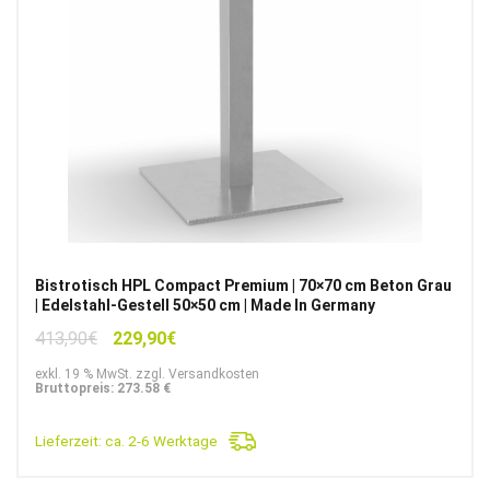
Bistrotisch HPL Compact Premium | 70×70 cm Beton Grau
| Edelstahl-Gestell 50×50 cm | Made In Germany
Ursprünglicher
Aktueller
413,90
€
229,90
€
Preis
Preis
exkl. 19 % MwSt. zzgl. Versandkosten
war:
ist:
Bruttopreis: 273.58 €
413,90€
229,90€.
Lieferzeit:
ca. 2-6 Werktage