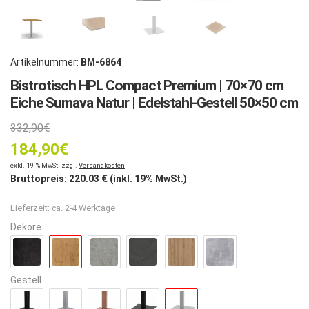
Artikelnummer:
BM-6864
Bistrotisch HPL Compact Premium | 70×70 cm
Eiche Sumava Natur | Edelstahl-Gestell 50×50 cm
Ursprünglicher
332,90
€
184,90
Preis
€
Aktueller
exkl. 19 % MwSt. zzgl.
Versandkosten
war:
Bruttopreis:
220.03
€ (inkl. 19% MwSt.)
Preis
332,90€
Lieferzeit:
ca. 2-4 Werktage
ist:
Dekore
184,90€.
Gestell