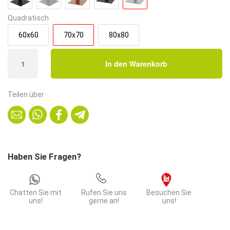
Quadratisch
60x60
70x70
80x80
Bistrotisch
In den Warenkorb
HPL
Compact
Premium
Teilen über
|
70x70
cm
Eiche
Sumava
Haben Sie Fragen?
Natur
|
Edelstahl-
Chatten Sie mit
Rufen Sie uns
Besuchen Sie
Gestell
uns!
gerne an!
uns!
50x50
cm