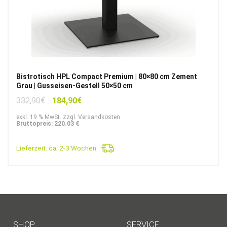
Bistrotisch HPL Compact Premium | 80×80 cm Zement
Grau | Gusseisen-Gestell 50×50 cm
Ursprünglicher
Aktueller
332,90
€
184,90
€
Preis
Preis
exkl. 19 % MwSt. zzgl. Versandkosten
war:
ist:
Bruttopreis: 220.03 €
332,90€
184,90€.
Lieferzeit:
ca. 2-3 Wochen
SHOP
SERVICE