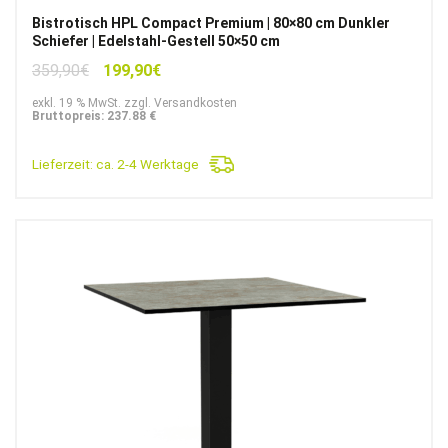
Bistrotisch HPL Compact Premium | 80×80 cm Dunkler
Schiefer | Edelstahl-Gestell 50×50 cm
Ursprünglicher
Aktueller
359,90
€
199,90
€
Preis
Preis
exkl. 19 % MwSt. zzgl. Versandkosten
war:
ist:
Bruttopreis: 237.88 €
359,90€
199,90€.
Lieferzeit:
ca. 2-4 Werktage