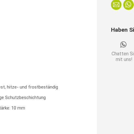
70x70
cm
Beton
Haben S
Grau
|
Rosé-
Chatten S
Gold-
mit uns!
Gestell
40x40
cm
st, hitze- und frostbeständig
|
ige Schutzbeschichtung
Made
tärke: 10 mm
In
Germany
Menge