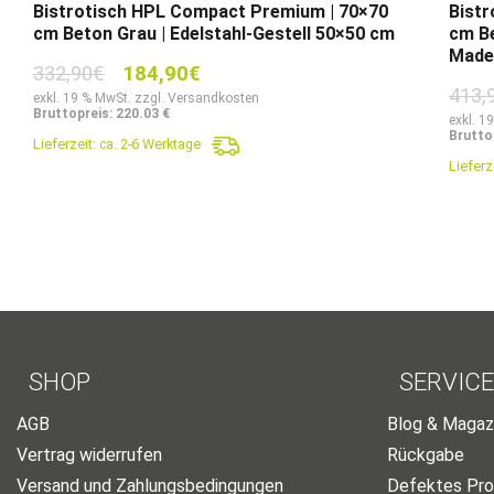
Bistrotisch HPL Compact Premium | 70×70
Bist
cm Beton Grau | Edelstahl-Gestell 50×50 cm
cm Be
Made
Ursprünglicher
Aktueller
332,90
€
184,90
€
413,
Preis
Preis
exkl. 19 % MwSt. zzgl. Versandkosten
Bruttopreis: 220.03 €
war:
ist:
exkl. 1
Brutto
Lieferzeit:
ca. 2-6 Werktage
332,90€
184,90€.
Lieferz
SHOP
SERVICE
AGB
Blog & Magaz
Vertrag widerrufen
Rückgabe
Versand und Zahlungsbedingungen
Defektes Pro