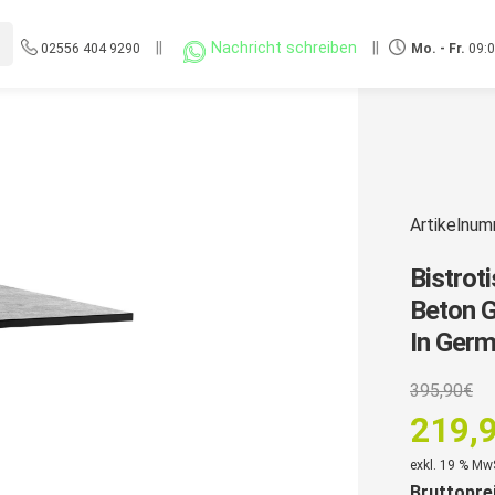
||
Nachricht schreiben
||
02556 404 9290
Mo. - Fr.
09:0
Artikelnu
Bistro
Beton G
In Ger
U
395,90
€
P
219,
w
Aktuell
exkl. 19 % Mw
Bruttopre