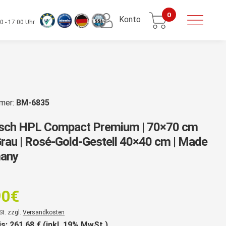
0
Konto
0 - 17:00 Uhr
mmer:
BM-6835
tisch HPL Compact Premium | 70×70 cm
rau | Rosé-Gold-Gestell 40×40 cm | Made
many
rsprünglicher
reis
90
€
ar:
er
St. zzgl.
Versandkosten
is:
261.68
€ (inkl. 19% MwSt.)