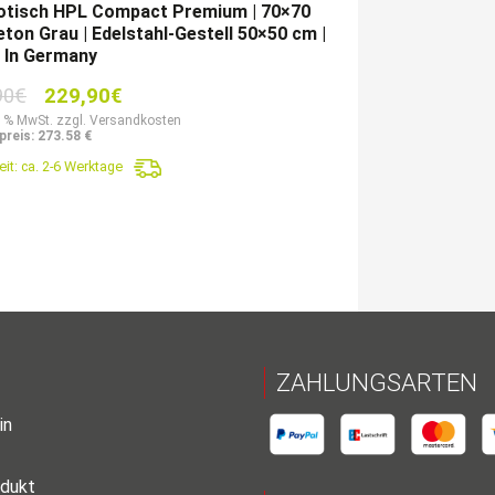
rotisch HPL Compact Premium | 70×70
ton Grau | Edelstahl-Gestell 50×50 cm |
 In Germany
Ursprünglicher
Aktueller
90
€
229,90
€
Preis
Preis
9 % MwSt. zzgl. Versandkosten
preis: 273.58 €
war:
ist:
eit:
ca. 2-6 Werktage
413,90€
229,90€.
ZAHLUNGSARTEN
in
dukt