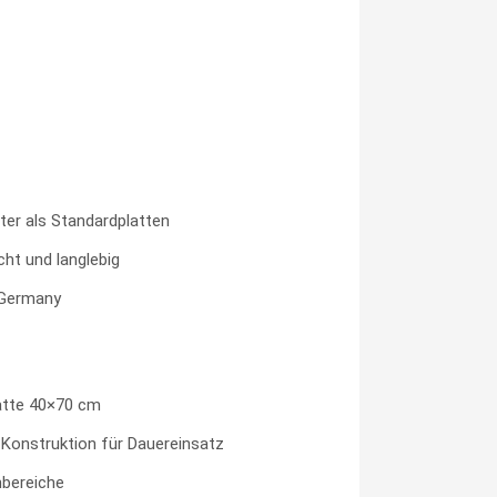
ter als Standardplatten
cht und langlebig
 Germany
atte 40×70 cm
Konstruktion für Dauereinsatz
nbereiche