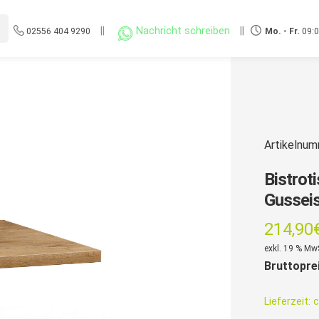
||
Nachricht schreiben
||
02556 404 9290
Mo. - Fr.
09:0
Artikelnu
Bistrot
Gusseis
214,90
exkl. 19 % Mw
Bruttopre
Lieferzeit:
c