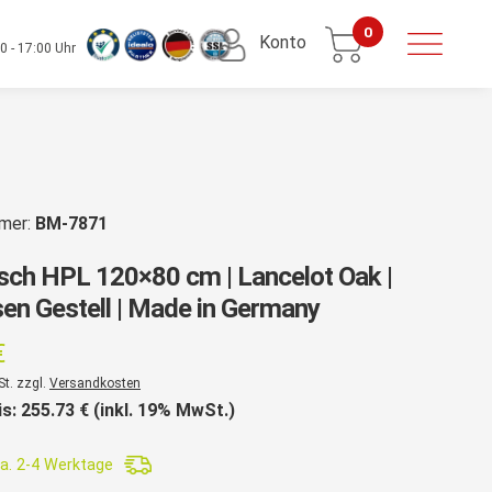
0
Konto
0 - 17:00 Uhr
mmer:
BM-7871
isch HPL 120×80 cm | Lancelot Oak |
en Gestell | Made in Germany
€
St. zzgl.
Versandkosten
is:
255.73
€ (inkl. 19% MwSt.)
a. 2-4 Werktage