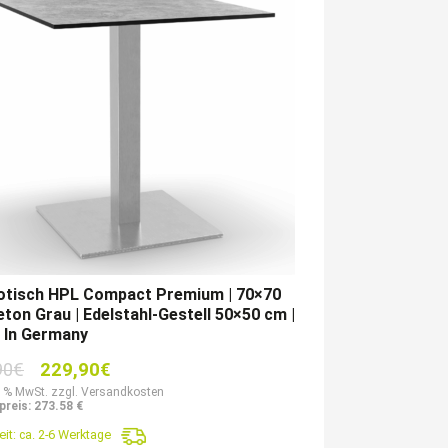
rotisch HPL Compact Premium | 70×70
ton Grau | Edelstahl-Gestell 50×50 cm |
 In Germany
Ursprünglicher
Aktueller
90
€
229,90
€
Preis
Preis
9 % MwSt. zzgl. Versandkosten
preis: 273.58 €
war:
ist:
eit:
ca. 2-6 Werktage
413,90€
229,90€.