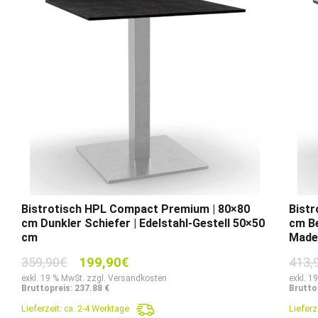
Bistrotisch HPL Compact Premium | 80×80
Bist
cm Dunkler Schiefer | Edelstahl-Gestell 50×50
cm Be
cm
Made
Ursprünglicher
Aktueller
359,90
€
199,90
€
413,
Preis
Preis
exkl. 19 % MwSt. zzgl. Versandkosten
exkl. 1
Bruttopreis: 237.88 €
Brutto
war:
ist:
Lieferzeit:
ca. 2-4 Werktage
Lieferz
359,90€
199,90€.