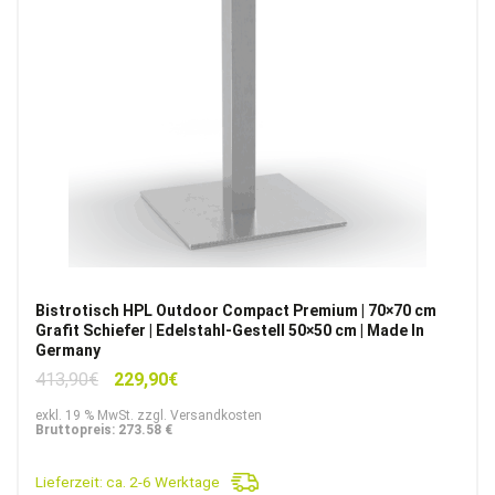
Bistrotisch HPL Outdoor Compact Premium | 70×70 cm
Grafit Schiefer | Edelstahl-Gestell 50×50 cm | Made In
Germany
Ursprünglicher
Aktueller
413,90
€
229,90
€
Preis
Preis
exkl. 19 % MwSt. zzgl. Versandkosten
war:
ist:
Bruttopreis: 273.58 €
413,90€
229,90€.
Lieferzeit:
ca. 2-6 Werktage