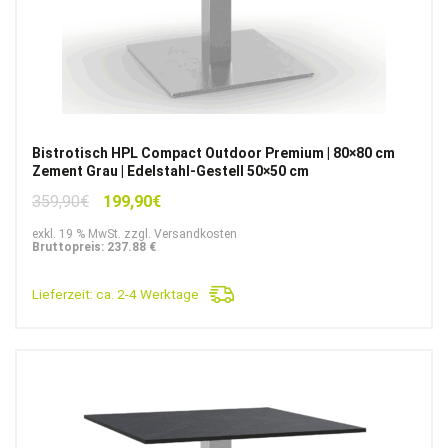
Bistrotisch HPL Compact Outdoor Premium | 80×80 cm
Zement Grau | Edelstahl-Gestell 50×50 cm
Ursprünglicher
Aktueller
359,90
€
199,90
€
Preis
Preis
exkl. 19 % MwSt. zzgl. Versandkosten
war:
ist:
Bruttopreis: 237.88 €
359,90€
199,90€.
Lieferzeit:
ca. 2-4 Werktage