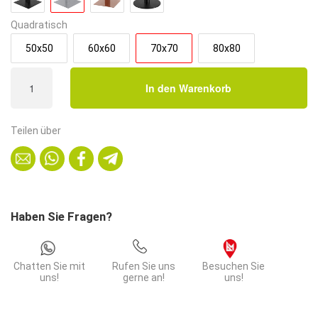
Quadratisch
50x50
60x60
70x70
80x80
Bistrotisch
In den Warenkorb
70x70
cm
|
Teilen über
D4878
LV
Marmor
Dunkel
|
Haben Sie Fragen?
Edelstahl
Gestell
Menge
Chatten Sie mit
Rufen Sie uns
Besuchen Sie
uns!
gerne an!
uns!