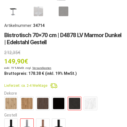
Artikelnummer:
34714
Bistrotisch 70×70 cm | D4878 LV Marmor Dunkel
| Edelstahl Gestell
Ursprünglicher
212,35
€
149,90
Preis
€
Aktueller
exkl. 19 % MwSt. zzgl.
Versandkosten
war:
Bruttopreis:
178.38
€ (inkl. 19% MwSt.)
Preis
212,35€
Lieferzeit:
ca. 2-4 Werktage
ist:
Dekore
149,90€.
Gestell