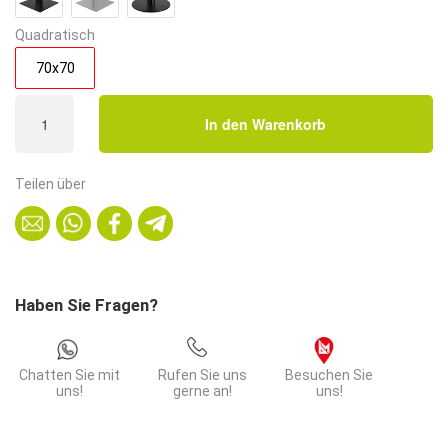
Quadratisch
70x70
Bistrotisch
In den Warenkorb
70x70
cm
|
Teilen über
Walnuss
|
Gusseisengestell
mit
Kreuzfuß
Haben Sie Fragen?
Menge
Chatten Sie mit
Rufen Sie uns
Besuchen Sie
uns!
gerne an!
uns!