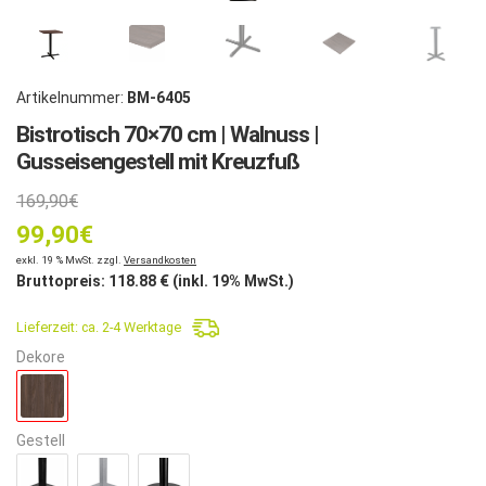
Artikelnummer:
BM-6405
Bistrotisch 70×70 cm | Walnuss |
Gusseisengestell mit Kreuzfuß
Ursprünglicher
169,90
€
99,90
Preis
€
Aktueller
exkl. 19 % MwSt. zzgl.
Versandkosten
war:
Bruttopreis:
118.88
€ (inkl. 19% MwSt.)
Preis
169,90€
Lieferzeit:
ca. 2-4 Werktage
ist:
Dekore
99,90€.
Gestell