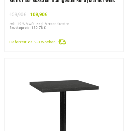
Bistrotisch 80×80 cm Stahlgestell Rund | Marmor Weiß
Ursprünglicher
Aktueller
159,90
€
109,90
€
Preis
Preis
exkl. 19 % MwSt. zzgl. Versandkosten
war:
ist:
Bruttopreis: 130.78 €
159,90€
109,90€.
Lieferzeit:
ca. 2-3 Wochen