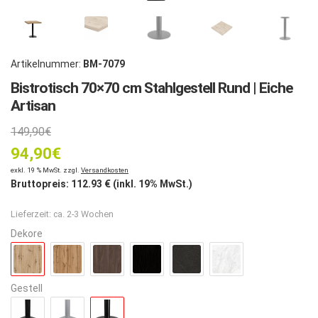
Artikelnummer:
BM-7079
Bistrotisch 70×70 cm Stahlgestell Rund | Eiche
Artisan
Ursprünglicher
149,90
€
94,90
Preis
€
Aktueller
exkl. 19 % MwSt. zzgl.
Versandkosten
war:
Bruttopreis:
112.93
€ (inkl. 19% MwSt.)
Preis
149,90€
Lieferzeit:
ca. 2-3 Wochen
ist:
Dekore
94,90€.
Gestell