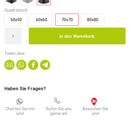
Quadratisch
50x50
60x60
70x70
80x80
Bistrotisch
In den Warenkorb
70x70
cm
Stahlgestell
Teilen über
Rund
|
Eiche
Artisan
Menge
Haben Sie Fragen?
Chatten Sie mit
Rufen Sie uns
Besuchen Sie
uns!
gerne an!
uns!