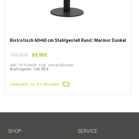
Bistrotisch 60×60 cm Stahlgestell Rund | Marmor Dunkel
Ursprünglicher
Aktueller
139,90
€
89,90
€
Preis
Preis
exkl. 19 % MwSt. zzgl. Versandkosten
war:
ist:
Bruttopreis: 106.98 €
139,90€
89,90€.
Lieferzeit:
ca. 2-3 Wochen
SHOP
SERVICE