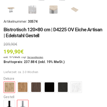
Artikelnummer:
30574
Bistrotisch 120×80 cm | D4225 OV Eiche Artisan
| Edelstahl Gestell
Ursprünglicher
209,90
€
199,90
Preis
€
Aktueller
exkl. 19 % MwSt. zzgl.
Versandkosten
war:
Bruttopreis:
237.88
€ (inkl. 19% MwSt.)
Preis
209,90€
Lieferzeit:
ca. 2-3 Wochen
ist:
Dekore
199,90€.
Gestell