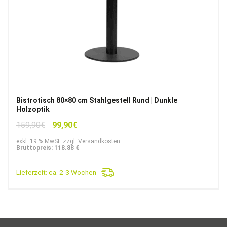
Bistrotisch 80×80 cm Stahlgestell Rund | Dunkle
Holzoptik
Ursprünglicher
Aktueller
159,90
€
99,90
€
Preis
Preis
exkl. 19 % MwSt. zzgl. Versandkosten
war:
ist:
Bruttopreis: 118.88 €
159,90€
99,90€.
Lieferzeit:
ca. 2-3 Wochen