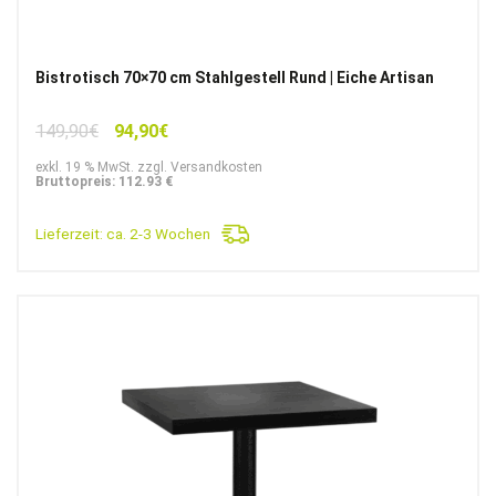
Bistrotisch 70×70 cm Stahlgestell Rund | Eiche Artisan
Ursprünglicher
Aktueller
149,90
€
94,90
€
Preis
Preis
exkl. 19 % MwSt. zzgl. Versandkosten
war:
ist:
Bruttopreis: 112.93 €
149,90€
94,90€.
Lieferzeit:
ca. 2-3 Wochen