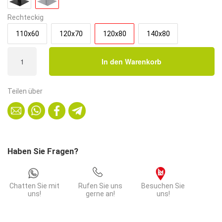
Rechteckig
110x60
120x70
120x80
140x80
Bistrotisch
In den Warenkorb
120x80
cm
|
Teilen über
D4225
OV
Eiche
Artisan
|
Haben Sie Fragen?
Edelstahl
Gestell
Menge
Chatten Sie mit
Rufen Sie uns
Besuchen Sie
uns!
gerne an!
uns!