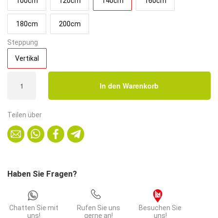
100cm
120cm
140cm
160cm
180cm
200cm
Steppung
Vertikal
Bistro
In den Warenkorb
Sitzbank
Classic
|
Teilen über
140
cm
|
Samtstoff
in
Haben Sie Fragen?
Orange
|
Vertikal
Chatten Sie mit
Rufen Sie uns
Besuchen Sie
|
uns!
gerne an!
uns!