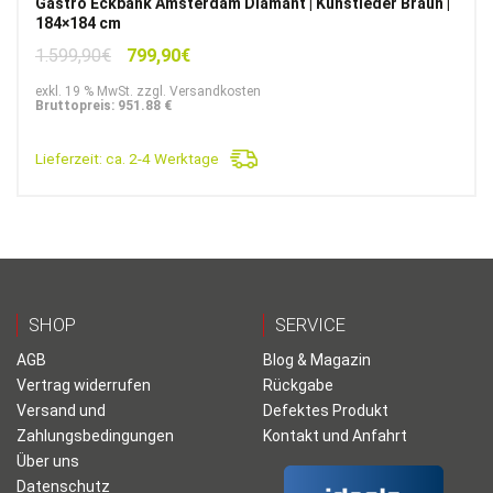
Gastro Eckbank Amsterdam Diamant | Kunstleder Braun |
184×184 cm
Ursprünglicher
Aktueller
1.599,90
€
799,90
€
Preis
Preis
exkl. 19 % MwSt. zzgl. Versandkosten
war:
ist:
Bruttopreis: 951.88 €
1.599,90€
799,90€.
Lieferzeit:
ca. 2-4 Werktage
SHOP
SERVICE
AGB
Blog & Magazin
Vertrag widerrufen
Rückgabe
Versand und
Defektes Produkt
Zahlungsbedingungen
Kontakt und Anfahrt
Über uns
Datenschutz