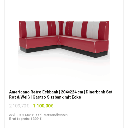
Americano Retro Eckbank | 204×224 cm | Dinerbank Set
Rot & Weiß | Gastro Sitzbank mit Ecke
Ursprünglicher
Aktueller
2.109,70
€
1.100,00
€
Preis
Preis
exkl. 19 % MwSt. zzgl. Versandkosten
war:
ist:
Bruttopreis: 1309 €
2.109,70€
1.100,00€.