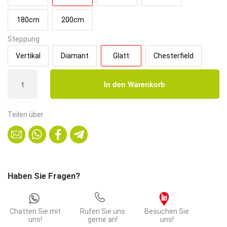
180cm
200cm
Steppung
Vertikal
Diamant
Glatt
Chesterfield
Gastro
In den Warenkorb
Sitzbank
Paris
|
Teilen über
120
cm
breit
|
Kunstleder
Haben Sie Fragen?
Schwarz
|
Glatt
Chatten Sie mit
Rufen Sie uns
Besuchen Sie
|
uns!
gerne an!
uns!
Dinerbank