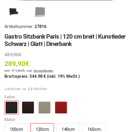
Artikelnummer:
27816
Gastro Sitzbank Paris | 120 cm breit | Kunstleder
Schwarz | Glatt | Dinerbank
Ursprünglicher
439,90
€
289,90
Preis
€
Aktueller
exkl. 19 % MwSt. zzgl.
Versandkosten
war:
Bruttopreis:
344.98
€ (inkl. 19% MwSt.)
Preis
439,90€
Lieferzeit:
ca. 6-8 Wochen
ist:
Farbe
289,90€.
Maße
100cm
120cm
140cm
160cm