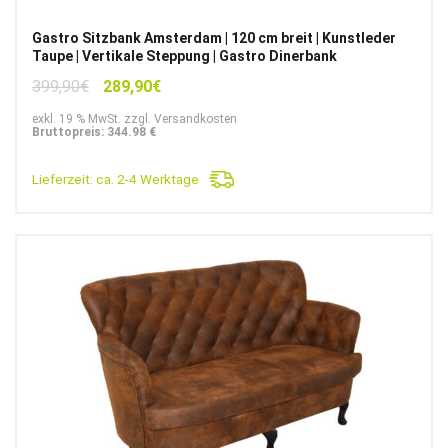
Gastro Sitzbank Amsterdam | 120 cm breit | Kunstleder
Taupe | Vertikale Steppung | Gastro Dinerbank
Ursprünglicher
Aktueller
399,90
€
289,90
€
Preis
Preis
exkl. 19 % MwSt. zzgl. Versandkosten
war:
ist:
Bruttopreis: 344.98 €
399,90€
289,90€.
Lieferzeit:
ca. 2-4 Werktage