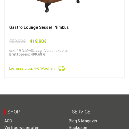
Gastro Lounge Sessel | Nimbus
Ursprünglicher
Aktueller
559,90
€
419,90
€
Preis
Preis
exkl. 19 % MwSt. zzgl. Versandkosten
war:
ist:
Bruttopreis: 499.68 €
559,90€
419,90€.
Lieferzeit:
ca. 4-6 Wochen
SHOP
SERVICE
AGB
Blog & Magazin
Vertrag widerrufen
Rückgabe