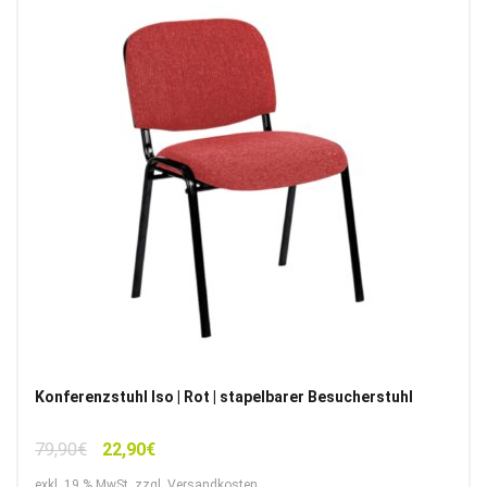
Konferenzstuhl Iso | Rot | stapelbarer Besucherstuhl
Ursprünglicher
Aktueller
79,90
€
22,90
€
Preis
Preis
exkl. 19 % MwSt. zzgl. Versandkosten