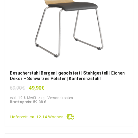
Besucherstuhl Bergen | gepolstert | Stahlgestell | Eichen
Dekor – Schwarzes Polster | Konferenzstuhl
Ursprünglicher
Aktueller
69,90
€
49,90
€
Preis
Preis
exkl. 19 % MwSt. zzgl. Versandkosten
war:
ist:
Bruttopreis: 59.38 €
69,90€
49,90€.
Lieferzeit:
ca. 12-14 Wochen