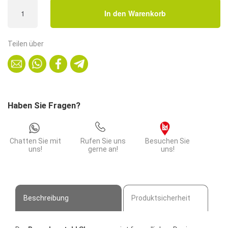
Besucherstuhl
In den Warenkorb
Skagen
|
Sitzschale
Teilen über
HPL
|
stapelbares
Stahgestell
|
Haben Sie Fragen?
Walnuss
Dekor
|
Chatten Sie mit
Rufen Sie uns
Besuchen Sie
Kantinenstuhl
uns!
gerne an!
uns!
Menge
Beschreibung
Produktsicherheit