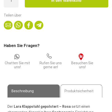
In den Warenkorb
Set
Fiona
|
Teilen über
Allzweck
Klappstuhl
gepolstert
|
Rosa
Haben Sie Fragen?
Menge
Chatten Sie mit
Rufen Sie uns
Besuchen Sie
uns!
gerne an!
uns!
Beschreibung
Produktsicherheit
Der
Lara Klappstuhl gepolstert – Rosa
setzt einen