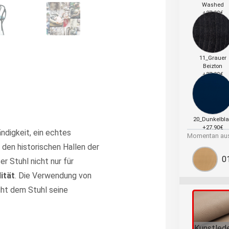
Washed
+27.90€
11_Grauer
Beizton
+27.90€
20_Dunkelbl
+27.90€
ndigkeit, ein echtes
Momentan aus
 den historischen Hallen der
0
ser Stuhl nicht nur für
ität
. Die Verwendung von
eiht dem Stuhl seine
Kunstled