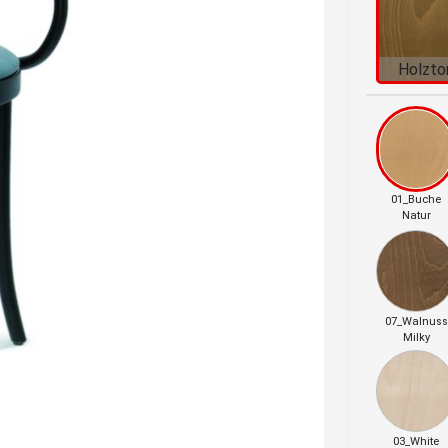
Holzto
01_Buche
Natur
07_Walnuss
Milky
03_White