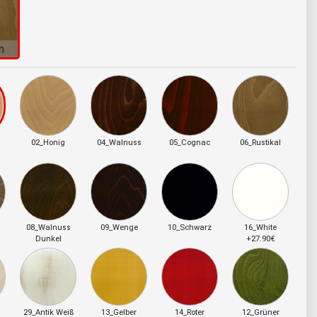
n
02_Honig
04_Walnuss
05_Cognac
06_Rustikal
08_Walnuss
09_Wenge
10_Schwarz
16_White
Dunkel
+27.90€
29_Antik Weiß
13_Gelber
14_Roter
12_Grüner