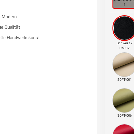
r
h Modern
ge Qualität
nelle Handwerkskunst
Schwarz /
Dol-CZ
SOFT-001
SOFT-006