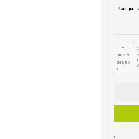
Konfigurati
1 - 49
pieces
2
€
246,90
€
Premium
Gastronomi
Stuhl
|
B-
16
|
1