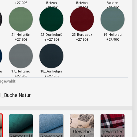
+27.90€
Beizon
Beizton
Beizton
+27.90€
+27.90€
+27.90€
21_Hellgrün
22_Dunkelgrü
23_Bordeaux
19_Hellblau
+27.90€
n +27.90€
+27.90€
+27.90€
au
17_Hellgrau
18_Dunkelgra
+27.90€
u +27.90€
gewählt:
1_Buche Natur
Gewebe
gewebtes
e
Samtstoff
Gewebest
mit
Karomuste