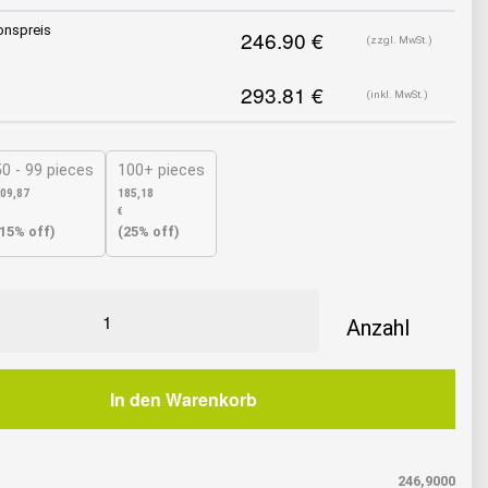
onspreis
(zzgl. MwSt.)
(inkl. MwSt.)
50 - 99 pieces
100+ pieces
09,87
185,18
€
(15% off)
(25% off)
e
In den Warenkorb
246,9000