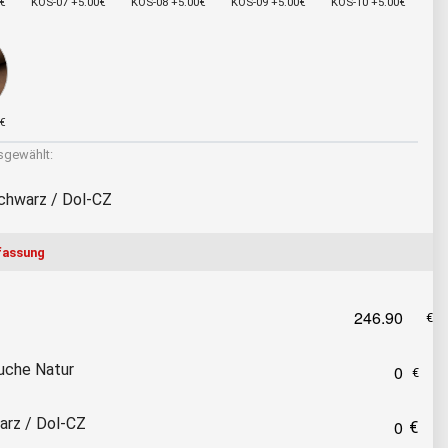
€
KOS-07 +5.00€
KOS-08 +5.00€
KOS-09 +5.00€
KOS-10 +5.00€
€
gewählt:
chwarz / Dol-CZ
assung
uche Natur
rz / Dol-CZ