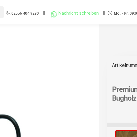
||
Nachricht schreiben
||
02556 404 9290
Mo. - Fr.
09:0
Artikelnum
Premium
Bugholzs