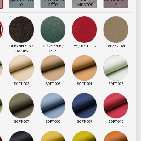
e
offe
Muster
r
Dunkelbraun /
Dunkelgrün /
Rot / Dol-CE-02
Taupe / Dol-
Dol-BR5
Dol-Z5
BE-9
SOFT-002
SOFT-003
SOFT-004
SOFT-005
SOFT-007
SOFT-008
SOFT-009
SOFT-010