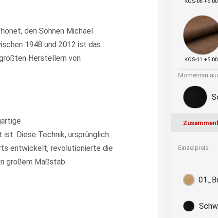
KOS-06 +5.00
Thonet, den Söhnen Michael
wischen 1948 und 2012 ist das
größten Herstellern von
KOS-11 +5.00
Momentan aus
S
gartige
Zusammenf
ist. Diese Technik, ursprünglich
s entwickelt, revolutionierte die
Einzelpreis
 in großem Maßstab.
01_B
Schwa