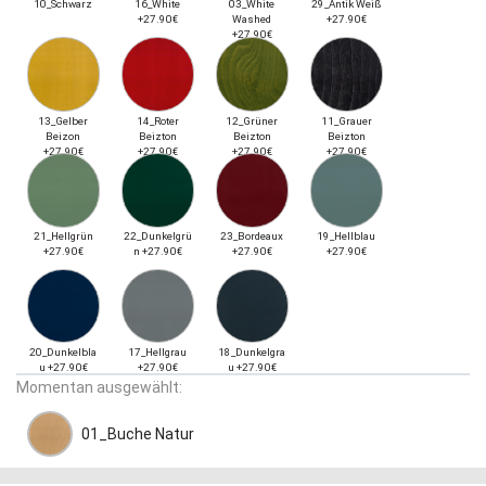
10_Schwarz
16_White
03_White
29_Antik Weiß
+27.90€
Washed
+27.90€
+27.90€
13_Gelber
14_Roter
12_Grüner
11_Grauer
Beizon
Beizton
Beizton
Beizton
+27.90€
+27.90€
+27.90€
+27.90€
21_Hellgrün
22_Dunkelgrü
23_Bordeaux
19_Hellblau
+27.90€
n +27.90€
+27.90€
+27.90€
20_Dunkelbla
17_Hellgrau
18_Dunkelgra
u +27.90€
+27.90€
u +27.90€
Momentan ausgewählt:
01_Buche Natur