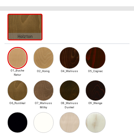
Holzton
01_Buche
02_Honig
04_Walnuss
05_Cognac
Natur
06_Rustikal
07_Walnuss
08_Walnuss
09_Wenge
Milky
Dunkel