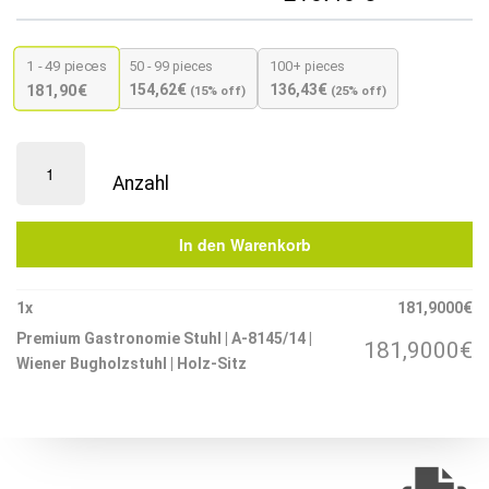
1 - 49
pieces
50 - 99 pieces
100+ pieces
154,62
€
136,43
€
181,90
€
(15% off)
(25% off)
Premium
Gastronomie
Stuhl
|
In den Warenkorb
A-
8145/14
|
1
x
181,9000
€
Wiener
Premium Gastronomie Stuhl | A-8145/14 |
181,9000
€
Bugholzstuhl
Wiener Bugholzstuhl | Holz-Sitz
|
Holz-
Sitz
Menge