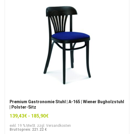
Premium Gastronomie Stuhl | A-165 | Wiener Bugholzstuhl
| Polster-Sitz
139,43
€
-
185,90
€
exkl. 19 % MwSt. zzgl. Versandkosten
Bruttopreis: 221.22 €