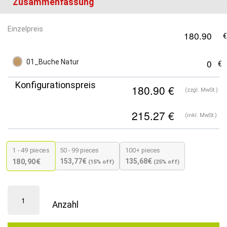
Zusammenfassung
Einzelpreis
01_Buche Natur
Konfigurationspreis
(zzgl. MwSt.)
(inkl. MwSt.)
1 - 49
pieces
50 - 99 pieces
100+ pieces
153,77
€
135,68
€
180,90
€
(15% off)
(25% off)
Premium
Gastronomie
Stuhl
|