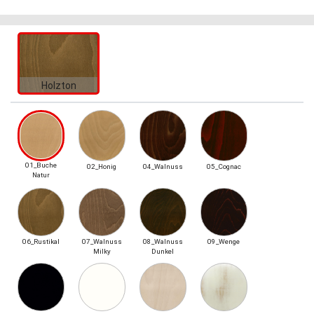
Holzton
01_Buche
02_Honig
04_Walnuss
05_Cognac
Natur
06_Rustikal
07_Walnuss
08_Walnuss
09_Wenge
Milky
Dunkel