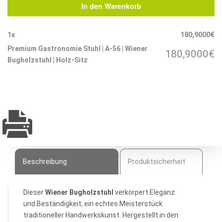
In den Warenkorb
A-
56
|
1
x
180,9000
€
Wiener
Premium Gastronomie Stuhl | A-56 | Wiener
180,9000
€
Bugholzstuhl
Bugholzstuhl | Holz-Sitz
|
Holz-
Sitz
Menge
Beschreibung
Produktsicherheit
Dieser
Wiener Bugholzstuhl
verkörpert Eleganz
und Beständigkeit, ein echtes Meisterstück
traditioneller Handwerkskunst. Hergestellt in den