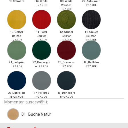
10_Schwarz
16_White
03_White
29_Antik Weiß
+27.90€
Washed
+27.90€
+27.90€
13_Gelber
14_Roter
12_Grüner
11_Grauer
Beizon
Beizton
Beizton
Beizton
+27.90€
+27.90€
+27.90€
+27.90€
21_Hellgrün
22_Dunkelgrü
23_Bordeaux
19_Hellblau
+27.90€
n +27.90€
+27.90€
+27.90€
20_Dunkelbla
17_Hellgrau
18_Dunkelgra
u +27.90€
+27.90€
u +27.90€
Momentan ausgewählt:
01_Buche Natur