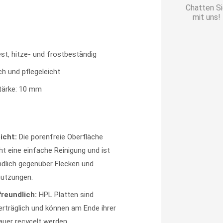
cm
Chatten S
|
mit uns!
Made
in
st, hitze- und frostbeständig
Germany
Menge
ch und pflegeleicht
tärke: 10 mm
icht:
Die porenfreie Oberfläche
ht eine einfache Reinigung und ist
dlich gegenüber Flecken und
utzungen.
reundlich:
HPL Platten sind
rträglich und können am Ende ihrer
uer recycelt werden.