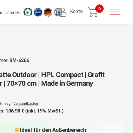
0
Konto
0 - 17:00 Uhr
mmer:
BM-6266
atte Outdoor | HPL Compact | Grafit
r | 70×70 cm | Made in Germany
St. zzgl.
Versandkosten
is:
106.98
€ (inkl. 19% MwSt.)
Ideal für den Außenbereich