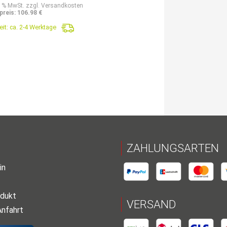
9 % MwSt. zzgl. Versandkosten
preis: 106.98 €
eit:
ca. 2-4 Werktage
ZAHLUNGSARTEN
in
dukt
VERSAND
Anfahrt