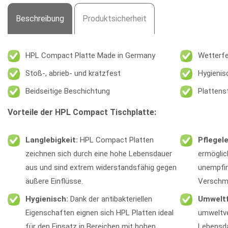
Beschreibung
Produktsicherheit
HPL Compact Platte Made in Germany
Wetterfe
Stoß-, abrieb- und kratzfest
Hygienis
Beidseitige Beschichtung
Plattens
Vorteile der HPL Compact Tischplatte:
Langlebigkeit:
HPL Compact Platten
Pflegele
zeichnen sich durch eine hohe Lebensdauer
ermöglic
aus und sind extrem widerstandsfähig gegen
unempfin
äußere Einflüsse.
Verschm
Hygienisch:
Dank der antibakteriellen
Umweltf
Eigenschaften eignen sich HPL Platten ideal
umweltve
für den Einsatz in Bereichen mit hohen
Lebensda