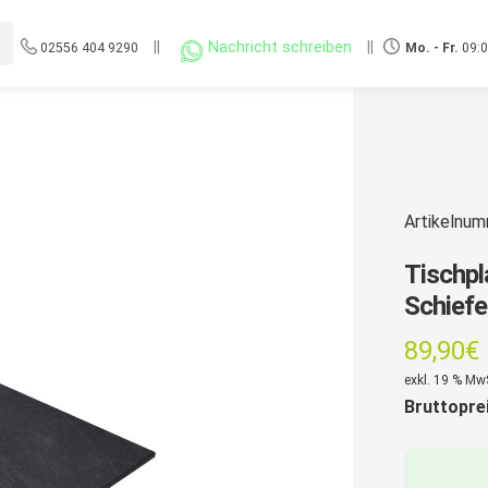
||
Nachricht schreiben
||
02556 404 9290
Mo. - Fr.
09:0
Artikelnu
Tischpl
Schiefe
89,90
€
exkl. 19 % Mw
Bruttopre