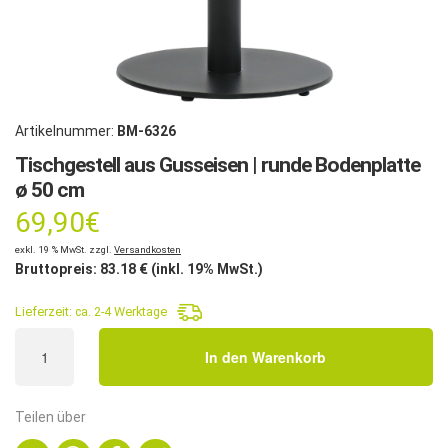
Artikelnummer:
BM-6326
Tischgestell aus Gusseisen | runde Bodenplatte
ø 50 cm
69,90
€
exkl. 19 % MwSt. zzgl.
Versandkosten
Bruttopreis:
83.18
€ (inkl. 19% MwSt.)
Lieferzeit:
ca. 2-4 Werktage
Tischgestell
In den Warenkorb
aus
Gusseisen
|
Teilen über
runde