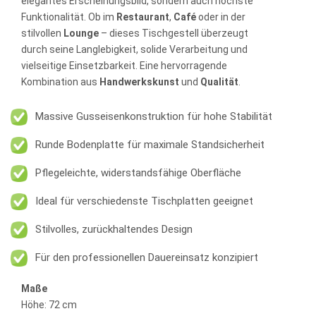
elegantes Erscheinungsbild, sondern auch höchste
Funktionalität. Ob im
Restaurant
,
Café
oder in der
stilvollen
Lounge
– dieses Tischgestell überzeugt
durch seine Langlebigkeit, solide Verarbeitung und
vielseitige Einsetzbarkeit. Eine hervorragende
Kombination aus
Handwerkskunst
und
Qualität
.
Massive Gusseisenkonstruktion für hohe Stabilität
Runde Bodenplatte für maximale Standsicherheit
Pflegeleichte, widerstandsfähige Oberfläche
Ideal für verschiedenste Tischplatten geeignet
Stilvolles, zurückhaltendes Design
Für den professionellen Dauereinsatz konzipiert
Maße
Höhe: 72 cm