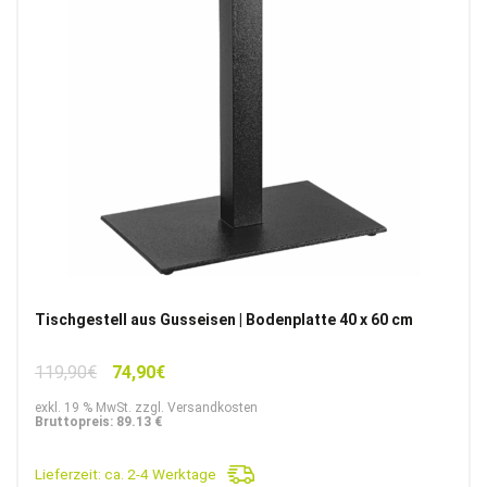
Tischgestell aus Gusseisen | Bodenplatte 40 x 60 cm
Ursprünglicher
Aktueller
119,90
€
74,90
€
Preis
Preis
exkl. 19 % MwSt. zzgl. Versandkosten
war:
ist:
Bruttopreis: 89.13 €
119,90€
74,90€.
Lieferzeit:
ca. 2-4 Werktage