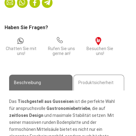
Bodenplatte
ø
50
cm
Haben Sie Fragen?
Menge
Chatten Sie mit
Rufen Sie uns
Besuchen Sie
uns!
gerne an!
uns!
Beschreibung
Produktsicherheit
Das
Tischgestell aus Gusseisen
ist die perfekte Wahl
für anspruchsvolle
Gastronomiebetriebe
, die auf
zeitloses
Design
und maximale Stabilität setzen. Mit
seiner massiven runden Bodenplatte und der
formschönen Mittelsäule bietet es nicht nur ein