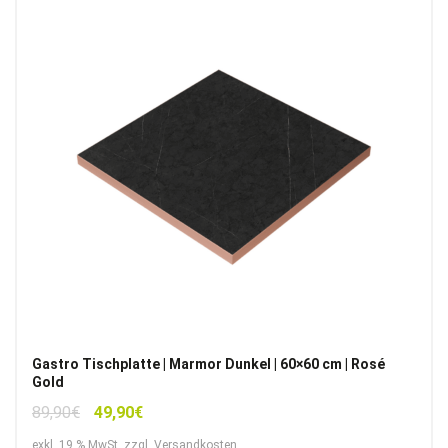
Gastro Tischplatte | Marmor Dunkel | 60×60 cm | Rosé
Gold
Ursprünglicher
Aktueller
89,90
€
49,90
€
Preis
Preis
exkl. 19 % MwSt. zzgl. Versandkosten