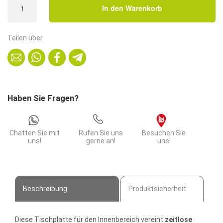
In den Warenkorb
Gastro
Tischplatte
|
Teilen über
Walnuss
|
Durchmesser
60
cm
Haben Sie Fragen?
Menge
Chatten Sie mit
Rufen Sie uns
Besuchen Sie
uns!
gerne an!
uns!
Beschreibung
Produktsicherheit
Diese Tischplatte für den Innenbereich vereint
zeitlose