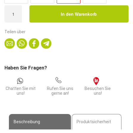
Runde
In den Warenkorb
Gastro
Tischplatte
|
Teilen über
Eiche
Artisan
|
Durchmesser
80
Haben Sie Fragen?
cm
Menge
Chatten Sie mit
Rufen Sie uns
Besuchen Sie
uns!
gerne an!
uns!
Beschreibung
Produktsicherheit