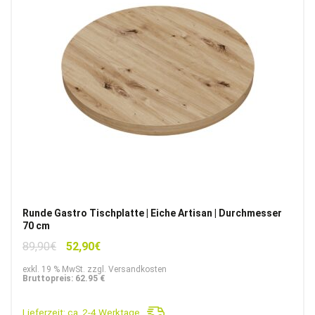
Runde Gastro Tischplatte | Eiche Artisan | Durchmesser
70 cm
Ursprünglicher
Aktueller
89,90
€
52,90
€
Preis
Preis
exkl. 19 % MwSt. zzgl. Versandkosten
war:
ist:
Bruttopreis: 62.95 €
89,90€
52,90€.
Lieferzeit:
ca. 2-4 Werktage