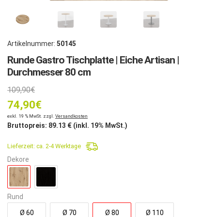
Artikelnummer:
50145
Runde Gastro Tischplatte | Eiche Artisan |
Durchmesser 80 cm
Ursprünglicher
109,90
€
74,90
Preis
€
Aktueller
exkl. 19 % MwSt. zzgl.
Versandkosten
war:
Bruttopreis:
89.13
€ (inkl. 19% MwSt.)
Preis
109,90€
Lieferzeit:
ca. 2-4 Werktage
ist:
Dekore
74,90€.
Rund
Ø 60
Ø 70
Ø 80
Ø 110