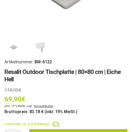
Artikelnummer:
BM-6122
Resalit Outdoor Tischplatte | 80×80 cm | Eiche
Hell
Ursprünglicher
118,90
€
69,90
Preis
€
Aktueller
exkl. 19 % MwSt. zzgl.
Versandkosten
war:
Bruttopreis:
83.18
€ (inkl. 19% MwSt.)
Preis
118,90€
Lieferzeit:
ca. 2-4 Werktage
Resalit