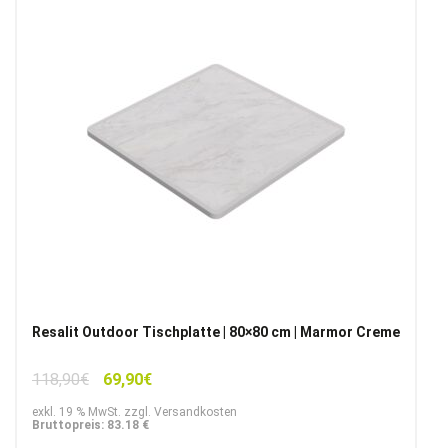
Resalit Outdoor Tischplatte | 80×80 cm | Marmor Creme
Ursprünglicher
Aktueller
118,90
€
69,90
€
Preis
Preis
exkl. 19 % MwSt. zzgl. Versandkosten
war:
ist:
Bruttopreis: 83.18 €
118,90€
69,90€.