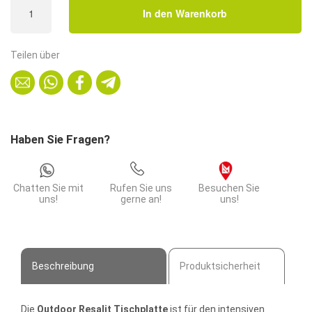
ist:
In den Warenkorb
Outdoor
69,90€.
Tischplatte
|
Teilen über
80x80
cm
|
Eiche
Hell
Haben Sie Fragen?
Menge
Chatten Sie mit
Rufen Sie uns
Besuchen Sie
uns!
gerne an!
uns!
Beschreibung
Produktsicherheit
Die
Outdoor Resalit Tischplatte
ist für den intensiven