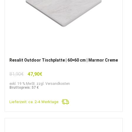
Resalit Outdoor Tischplatte | 60×60 cm | Marmor Creme
Ursprünglicher
Aktueller
81,90
€
47,90
€
Preis
Preis
exkl. 19 % MwSt. zzgl. Versandkosten
war:
ist:
Bruttopreis: 57 €
81,90€
47,90€.
Lieferzeit:
ca. 2-4 Werktage