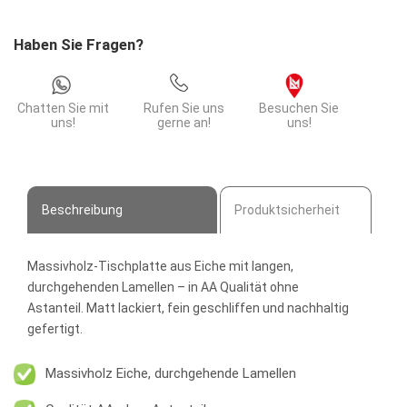
|
180x90
Haben Sie Fragen?
cm
Menge
Chatten Sie mit
Rufen Sie uns
Besuchen Sie
uns!
gerne an!
uns!
Beschreibung
Produktsicherheit
Massivholz-Tischplatte aus Eiche mit langen,
durchgehenden Lamellen – in AA Qualität ohne
Astanteil. Matt lackiert, fein geschliffen und nachhaltig
gefertigt.
Massivholz Eiche, durchgehende Lamellen