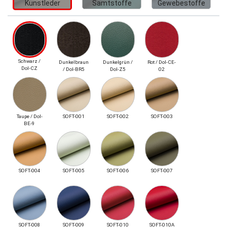
Kunstleder
Samtstoffe
Gewebestoffe
Schwarz /
Dunkelbraun
Dunkelgrün /
Rot / Dol-CE-
Dol-CZ
/ Dol-BR5
Dol-Z5
02
Taupe / Dol-
SOFT-001
SOFT-002
SOFT-003
BE-9
SOFT-004
SOFT-005
SOFT-006
SOFT-007
SOFT-008
SOFT-009
SOFT-010
SOFT-010A