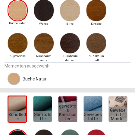
Buche Natur
Wenge
Birke
Kirsche
Kupfereiche
Nussbaum
Nussbaum
Nussbaum
antik
dunkel
hell
Momentan ausgewählt:
Buche Natur
gewebte
s
Gewebe
Kunstled
Samtsto
Karomus
Gewebes
mit
er
ffe
ter
toffe
Muster