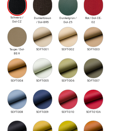
Schwarz /
Dunkelbraun
Dunkelgrün /
Rot / Dol-CE-
Dol-CZ
/ Dol-BR5
Dol-Z5
02
Taupe / Dol-
SOFT-001
SOFT-002
SOFT-003
BE-9
SOFT-004
SOFT-005
SOFT-006
SOFT-007
SOFT-008
SOFT-009
SOFT-010
SOFT-010A