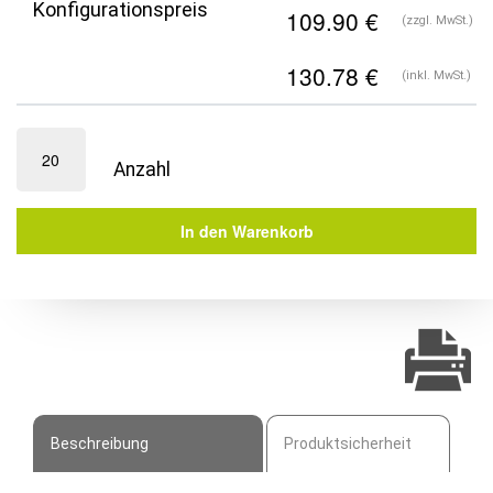
Konfigurationspreis
(zzgl. MwSt.)
(inkl. MwSt.)
HUGO
Barstuhl
|
Barhocker
In den Warenkorb
|
mit
Rückenlehne
Menge
Beschreibung
Produktsicherheit