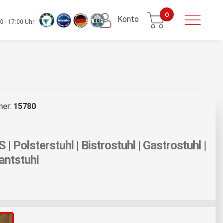
0
Konto
0 - 17:00 Uhr
mer:
15780
 Polsterstuhl | Bistrostuhl | Gastrostuhl |
antstuhl