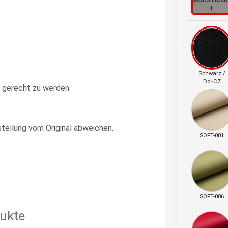
r
Schwarz /
Dol-CZ
 gerecht zu werden
stellung vom Original abweichen.
SOFT-001
SOFT-006
ukte