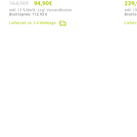
Ursprünglicher
Aktueller
164,90
€
94,90
€
239,
Preis
Preis
exkl. 19 % MwSt. zzgl. Versandkosten
exkl. 1
Bruttopreis: 112.93 €
Brutto
war:
ist:
Lieferzeit:
ca. 2-4 Werktage
Lieferz
164,90€
94,90€.