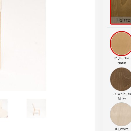
Holzto
01_Buche
Natur
07_Walnuss
Milky
03_White