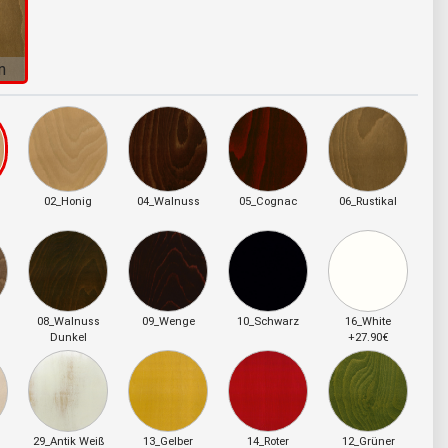
n
02_Honig
04_Walnuss
05_Cognac
06_Rustikal
08_Walnuss
09_Wenge
10_Schwarz
16_White
Dunkel
+27.90€
29_Antik Weiß
13_Gelber
14_Roter
12_Grüner