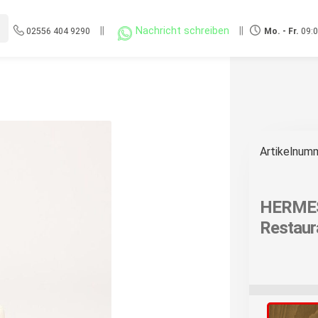
||
Nachricht schreiben
||
02556 404 9290
Mo. - Fr.
09:0
Artikelnum
HERMES |
Restaur