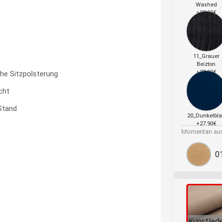
Washed
+27.90€
11_Grauer
Beizton
+27.90€
he Sitzpolsterung
cht
 Stand
20_Dunkelbl
+27.90€
Momentan aus
0
Kunstled