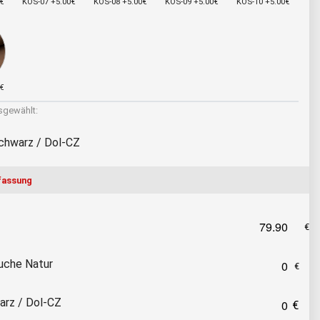
€
KOS-07 +5.00€
KOS-08 +5.00€
KOS-09 +5.00€
KOS-10 +5.00€
€
gewählt:
chwarz / Dol-CZ
assung
uche Natur
rz / Dol-CZ