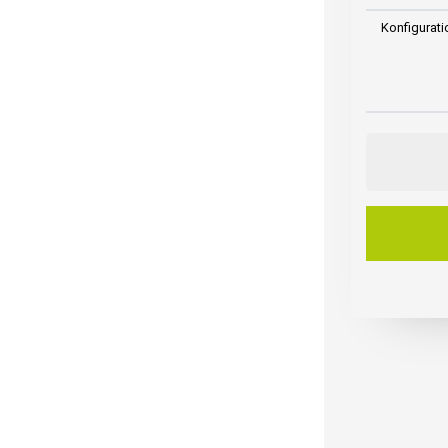
Konfigurati
HERMES
|
Polsterstuh
|
Bistrostuhl
|
Gastrostuhl
|
Restaurants
Menge