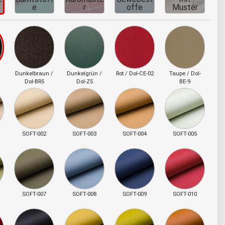
e
r
offe
Muster
Dunkelbraun /
Dunkelgrün /
Rot / Dol-CE-02
Taupe / Dol-
Dol-BR5
Dol-Z5
BE-9
SOFT-002
SOFT-003
SOFT-004
SOFT-005
SOFT-007
SOFT-008
SOFT-009
SOFT-010