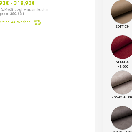
93
€
-
319,90
€
9 % MwSt. zzgl. Versandkosten
preis: 380.68 €
eit:
ca. 4-6 Wochen
SOFT-034
NESSI-09
+5.00€
KOS-01 +5.00