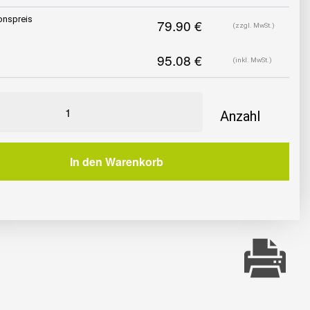
onspreis
(zzgl. MwSt.)
(inkl. MwSt.)
l
In den Warenkorb
tuhl