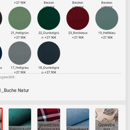
+27.90€
Beizon
Beizton
Beizton
+27.90€
+27.90€
+27.90€
21_Hellgrün
22_Dunkelgrü
23_Bordeaux
19_Hellblau
+27.90€
n +27.90€
+27.90€
+27.90€
au
17_Hellgrau
18_Dunkelgra
+27.90€
u +27.90€
gewählt:
1_Buche Natur
gewebtes
Gewebe
e
Samtstoff
Karomuste
Gewebest
mit