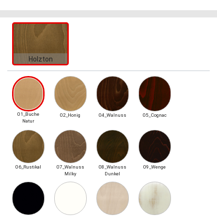
Holzton
01_Buche
02_Honig
04_Walnuss
05_Cognac
Natur
06_Rustikal
07_Walnuss
08_Walnuss
09_Wenge
Milky
Dunkel