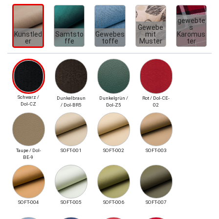
gewebte
Gewebe
s
Kunstled
Samtsto
Gewebes
mit
Karomus
er
ffe
toffe
Muster
ter
Schwarz /
Dunkelbraun
Dunkelgrün /
Rot / Dol-CE-
Dol-CZ
/ Dol-BR5
Dol-Z5
02
Taupe / Dol-
SOFT-001
SOFT-002
SOFT-003
BE-9
SOFT-004
SOFT-005
SOFT-006
SOFT-007