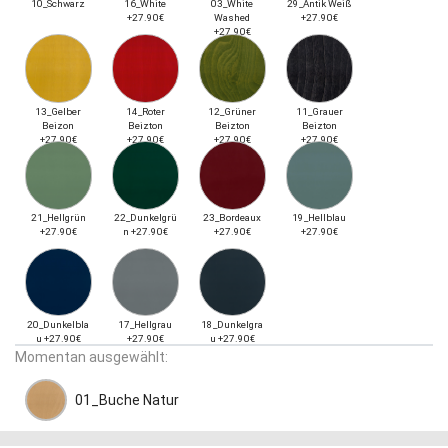
10_Schwarz
16_White
03_White
29_Antik Weiß
+27.90€
Washed
+27.90€
+27.90€
13_Gelber
14_Roter
12_Grüner
11_Grauer
Beizon
Beizton
Beizton
Beizton
+27.90€
+27.90€
+27.90€
+27.90€
21_Hellgrün
22_Dunkelgrü
23_Bordeaux
19_Hellblau
+27.90€
n +27.90€
+27.90€
+27.90€
20_Dunkelbla
17_Hellgrau
18_Dunkelgra
u +27.90€
+27.90€
u +27.90€
Momentan ausgewählt:
01_Buche Natur