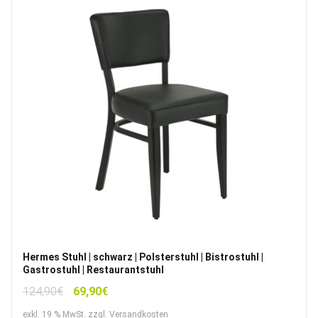
Hermes Stuhl | schwarz | Polsterstuhl | Bistrostuhl |
Gastrostuhl | Restaurantstuhl
Ursprünglicher
Aktueller
124,90
€
69,90
€
Preis
Preis
exkl. 19 % MwSt. zzgl. Versandkosten