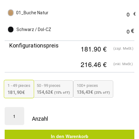
01_Buche Natur
Schwarz / Dol-CZ
Konfigurationspreis
(zzgl. MwSt.)
(inkl. MwSt.)
1 - 49
pieces
50 - 99 pieces
100+ pieces
154,62
€
136,43
€
181,90
€
(15% off)
(25% off)
Fameg
Designer
Gastro
Stuhl
In den Warenkorb
|