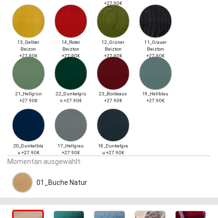
+27.90€
13_Gelber
14_Roter
12_Grüner
11_Grauer
Beizon
Beizton
Beizton
Beizton
+27.90€
+27.90€
+27.90€
+27.90€
21_Hellgrün
22_Dunkelgrü
23_Bordeaux
19_Hellblau
+27.90€
n +27.90€
+27.90€
+27.90€
20_Dunkelbla
17_Hellgrau
18_Dunkelgra
u +27.90€
+27.90€
u +27.90€
Momentan ausgewählt:
01_Buche Natur