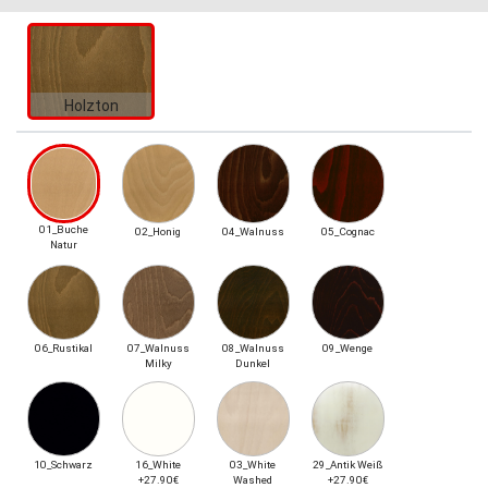
Holzton
01_Buche
02_Honig
04_Walnuss
05_Cognac
Natur
06_Rustikal
07_Walnuss
08_Walnuss
09_Wenge
Milky
Dunkel
10_Schwarz
16_White
03_White
29_Antik Weiß
+27.90€
Washed
+27.90€