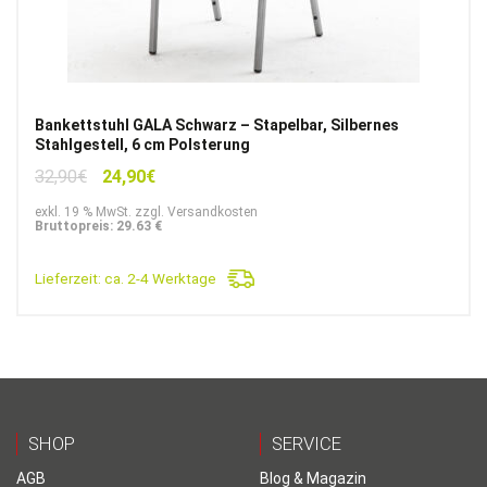
Bankettstuhl GALA Schwarz – Stapelbar, Silbernes
Stahlgestell, 6 cm Polsterung
Ursprünglicher
Aktueller
32,90
€
24,90
€
Preis
Preis
exkl. 19 % MwSt. zzgl. Versandkosten
war:
ist:
Bruttopreis: 29.63 €
32,90€
24,90€.
Lieferzeit:
ca. 2-4 Werktage
SHOP
SERVICE
AGB
Blog & Magazin