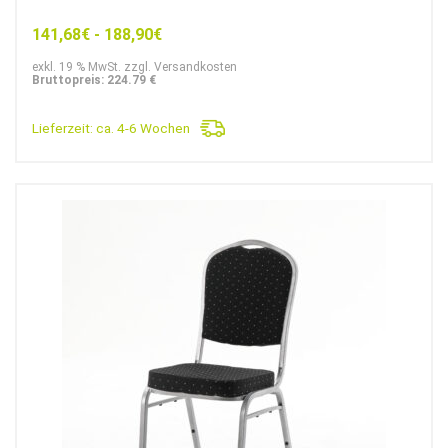
141,68
€
-
188,90
€
exkl. 19 % MwSt. zzgl. Versandkosten
Bruttopreis: 224.79 €
Lieferzeit:
ca. 4-6 Wochen