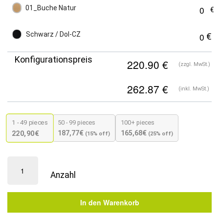
01_Buche Natur
Schwarz / Dol-CZ
Konfigurationspreis
(zzgl. MwSt.)
(inkl. MwSt.)
1 - 49
pieces
50 - 99 pieces
100+ pieces
187,77
€
165,68
€
220,90
€
(15% off)
(25% off)
Premium
Fameg
Designer
Stuhl
In den Warenkorb
|
Lava