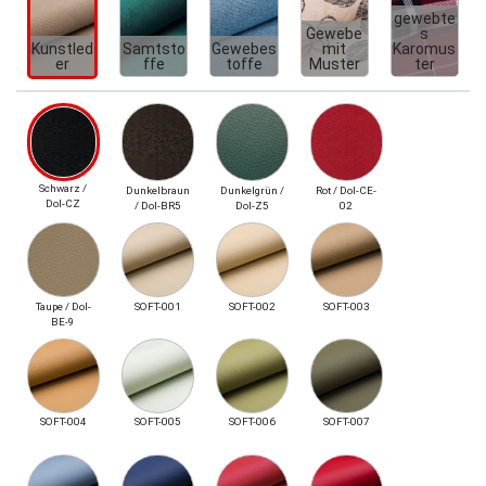
gewebte
Gewebe
s
Kunstled
Samtsto
Gewebes
mit
Karomus
er
ffe
toffe
Muster
ter
Schwarz /
Dunkelbraun
Dunkelgrün /
Rot / Dol-CE-
Dol-CZ
/ Dol-BR5
Dol-Z5
02
Taupe / Dol-
SOFT-001
SOFT-002
SOFT-003
BE-9
SOFT-004
SOFT-005
SOFT-006
SOFT-007